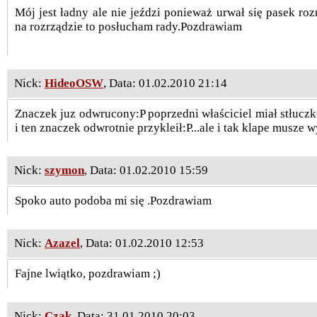
Mój jest ładny ale nie jeździ ponieważ urwał się pasek roz
na rozrządzie to posłucham rady.Pozdrawiam
Nick:
HideoOSW
, Data: 01.02.2010 21:14
Znaczek juz odwrucony
:P poprzedni właściciel miał stłucz
i ten znaczek odwrotnie przykleił:P...ale i tak klape musze 
Nick:
szymon
, Data: 01.02.2010 15:59
Spoko auto podoba mi się .Pozdrawiam
Nick:
Azazel
, Data: 01.02.2010 12:53
Fajne lwiątko, pozdrawiam ;)
Nick:
Czak
, Data: 31.01.2010 20:03