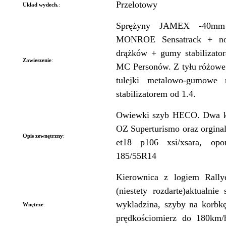
Przelotowy
Układ wydech.
:
Sprężyny JAMEX -40mm 
MONROE Sensatrack + no
drążków + gumy stabilizato
Zawieszenie
:
MC Personów. Z tyłu różow
tulejki metalowo-gumowe
stabilizatorem od 1.4.
Owiewki szyb HECO. Dwa ko
OZ Superturismo oraz orginal
Opis zewnętrzny
:
et18 p106 xsi/xsara, op
185/55R14
Kierownica z logiem Rally
(niestety rozdarte)aktualni
wykladzina, szyby na korbk
Wnętrze
:
prędkościomierz do 180km/