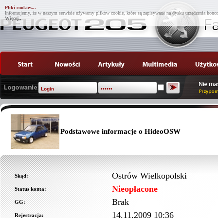
Pliki cookies...
Informujemy, że w naszym serwisie używamy plików cookie, które są zapisywane na dysku urządzenia końco
Więcej...
Podstawowe informacje o HideoOSW
Ostrów Wielkopolski
Skąd:
Nieopłacone
Status konta:
Brak
GG:
14.11.2009 10:36
Rejestracja: