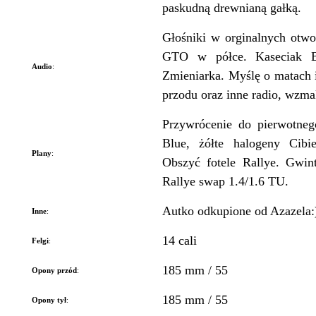
paskudną drewnianą gałką.
Głośniki w orginalnych otw
GTO w półce. Kaseciak B
Audio
:
Zmieniarka. Myślę o matach 
przodu oraz inne radio, wzma
Przywrócenie do pierwotneg
Blue, żółte halogeny Cibie
Plany
:
Obszyć fotele Rallye. Gwint
Rallye swap 1.4/1.6 TU.
Autko odkupione od Azazela:
Inne
:
14 cali
Felgi
:
185 mm / 55
Opony przód
:
185 mm / 55
Opony tył
: