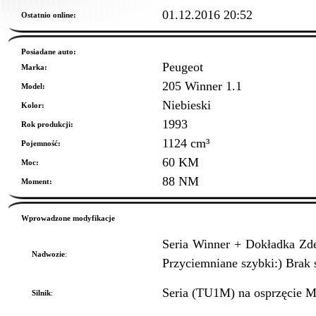
01.12.2016 20:52
Ostatnio online:
Posiadane auto:
Peugeot
Marka:
205 Winner 1.1
Model:
Niebieski
Kolor:
1993
Rok produkcji:
1124 cm³
Pojemność:
60 KM
Moc:
88 NM
Moment:
Wprowadzone modyfikacje
Seria Winner + Dokładka Zde
Nadwozie
:
Przyciemniane szybki:) Brak s
Seria (TU1M) na osprzęcie Ma
Silnik
: