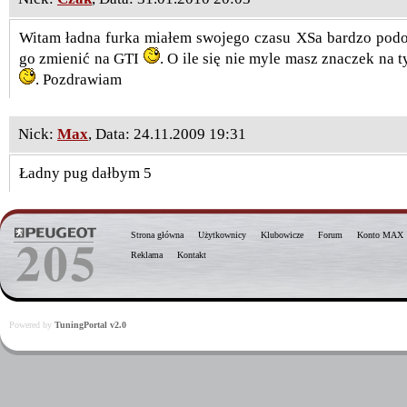
Witam ładna furka miałem swojego czasu XSa bardzo podo
go zmienić na GTI
. O ile się nie myle masz znaczek na 
. Pozdrawiam
Nick:
Max
, Data: 24.11.2009 19:31
Ładny pug dałbym 5
Strona główna
Użytkownicy
Klubowicze
Forum
Konto MAX
Reklama
Kontakt
Powered by
TuningPortal v2.0