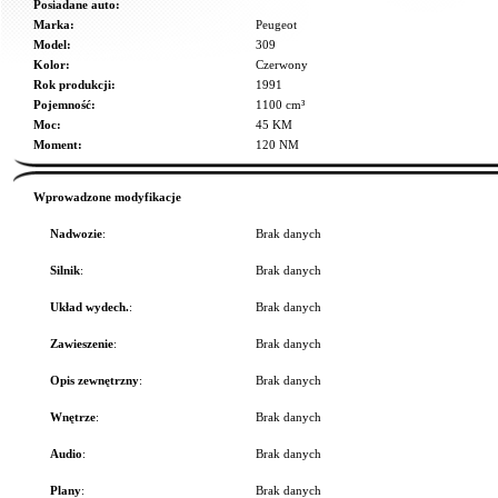
Posiadane auto:
Marka:
Peugeot
Model:
309
Kolor:
Czerwony
Rok produkcji:
1991
Pojemność:
1100 cm³
Moc:
45 KM
Moment:
120 NM
Wprowadzone modyfikacje
Nadwozie
:
Brak danych
Silnik
:
Brak danych
Układ wydech.
:
Brak danych
Zawieszenie
:
Brak danych
Opis zewnętrzny
:
Brak danych
Wnętrze
:
Brak danych
Audio
:
Brak danych
Plany
:
Brak danych