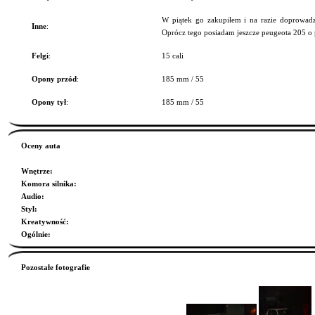
W piątek go zakupiłem i na razie doprowad
Inne
:
Oprócz tego posiadam jeszcze peugeota 205 o
Felgi
:
15 cali
Opony przód
:
185 mm / 55
Opony tył
:
185 mm / 55
Oceny auta
Wnętrze
:
Komora silnika
:
Audio
:
Styl
:
Kreatywność
:
Ogólnie
:
Pozostałe fotografie