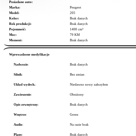
Posiadane auto:
Marka:
Peugeot
Model:
205
Kolor:
Brak danych
Rok produkcji:
Brak danych
Pojemność:
1400 cm³
Moc:
79 KM
Moment:
Brak danych
Wprowadzone modyfikacje
Nadwozie
:
Brak danych
Silnik
:
Bez zmian
Układ wydech.
:
Niedawno nowy załozyłem
Zawieszenie
:
Obniżony
Opis zewnętrzny
:
Brak danych
Wnętrze
:
Green
Audio
:
Na razie brak
Plany
:
Brak danych