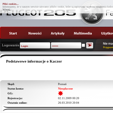
Pliki cookies...
Informujemy, że w naszym serwisie używamy plików cookie, które są zapisywane na dysku urządzenia końco
Więcej...
Podstawowe informacje o Kaczor
Skąd:
Poznań
Status konta:
Nieopłacone
GG:
Rejestracja:
02.11.2009 00:20
Ostatnio online:
26.03.2010 20:04