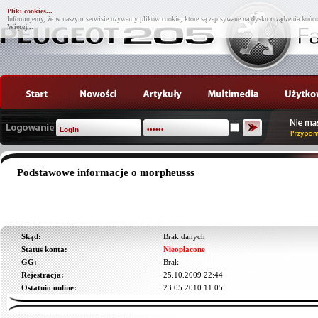
Pliki cookies...
Informujemy, że w naszym serwisie używamy plików cookie, które są zapisywane na dysku urządzenia końco
Więcej...
Podstawowe informacje o morpheusss
Skąd:
Brak danych
Status konta:
Nieopłacone
GG:
Brak
Rejestracja:
25.10.2009 22:44
Ostatnio online:
23.05.2010 11:05