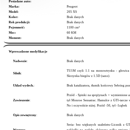
Posiadane auto:
Marka:
Peugeot
Model:
205 XS
Kolor:
Brak danych
Rok produkcji:
Brak danych
Pojemność:
1100 cm³
Moc:
60 KM
Moment:
Brak danych
Wprowadzone modyfikacje
Nadwozie
:
Brak danych
TU1M czyli 1.1 na monowtrysku - głowica z
Silnik
:
Skrzynka biegów z 1.5D (saxo).
Układ wydech.
:
Brak katalizatora, tłumik końcowy Sebring pus
Przód - Spinki na sprężynach + wymienione a
Zawieszenie
:
tył Monroe Sensatrac. Hamulce z GTI-tarcze 
No i oczywiście niżej. Przód -50, tył -1ząbek
Opis zewnętrzny
:
Brak danych
Seria- bez większych szaleństw-Licznik z GT
Wnętrze
:
nakładki na pedały, skórzana gałka zmiany