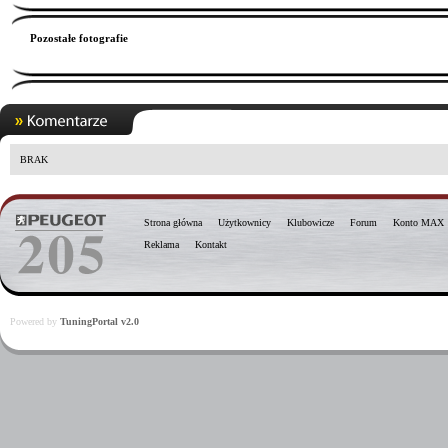
Pozostałe fotografie
BRAK
Strona główna
Użytkownicy
Klubowicze
Forum
Konto MAX
Reklama
Kontakt
Powered by
TuningPortal v2.0