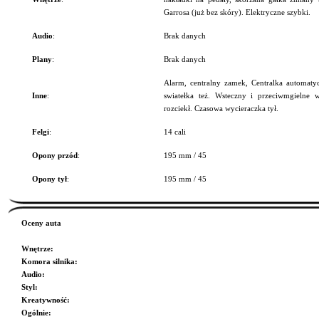
Garrosa (już bez skóry). Elektryczne szybki.
Audio
:
Brak danych
Plany
:
Brak danych
Alarm, centralny zamek, Centralka automaty
Inne
:
swiatełka też. Wsteczny i przeciwmgielne
rozciekł. Czasowa wycieraczka tył.
Felgi
:
14 cali
Opony przód
:
195 mm / 45
Opony tył
:
195 mm / 45
Oceny auta
Wnętrze
:
Komora silnika
:
Audio
:
Styl
:
Kreatywność
:
Ogólnie
: