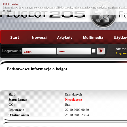
Pliki cookies...
Informujemy, że w naszym serwisie używamy plików cookie, które są zapisywane na dysku urządzenia końco
Więcej...
Podstawowe informacje o belgot
Skąd:
Brak danych
Status konta:
Nieopłacone
GG:
Brak
Rejestracja:
22.10.2009 00:29
Ostatnio online:
29.10.2009 23:03