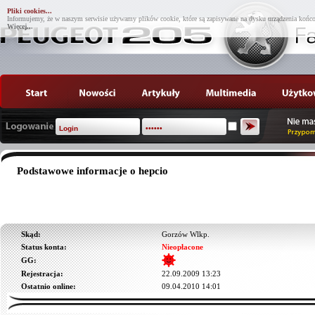
Pliki cookies...
Informujemy, że w naszym serwisie używamy plików cookie, które są zapisywane na dysku urządzenia końco
Więcej...
Podstawowe informacje o hepcio
Skąd:
Gorzów Wlkp.
Status konta:
Nieopłacone
GG:
Rejestracja:
22.09.2009 13:23
Ostatnio online:
09.04.2010 14:01