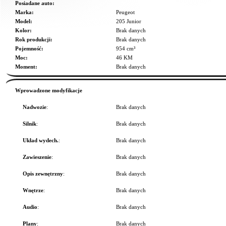
Posiadane auto:
Marka:
Peugeot
Model:
205 Junior
Kolor:
Brak danych
Rok produkcji:
Brak danych
Pojemność:
954 cm³
Moc:
46 KM
Moment:
Brak danych
Wprowadzone modyfikacje
Nadwozie
:
Brak danych
Silnik
:
Brak danych
Układ wydech.
:
Brak danych
Zawieszenie
:
Brak danych
Opis zewnętrzny
:
Brak danych
Wnętrze
:
Brak danych
Audio
:
Brak danych
Plany
:
Brak danych