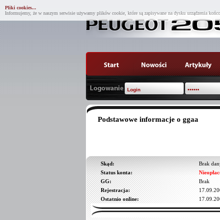
Pliki cookies...
Informujemy, że w naszym serwisie używamy plików cookie, które są zapisywane na dysku urządzenia końco
Podstawowe informacje o ggaa
Skąd:
Brak dan
Status konta:
Nieopłac
GG:
Brak
Rejestracja:
17.09.20
Ostatnio online:
17.09.20