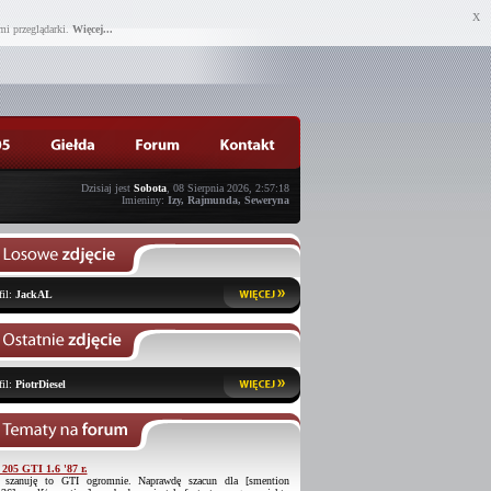
X
mi przeglądarki.
Więcej...
Dzisiaj jest
Sobota
, 08 Sierpnia 2026, 2:57:18
Imieniny:
Izy, Rajmunda, Seweryna
fil:
JackAL
fil:
PiotrDiesel
 205 GTI 1.6 '87 r.
 szanuję to GTI ogromnie. Naprawdę szacun dla [smention