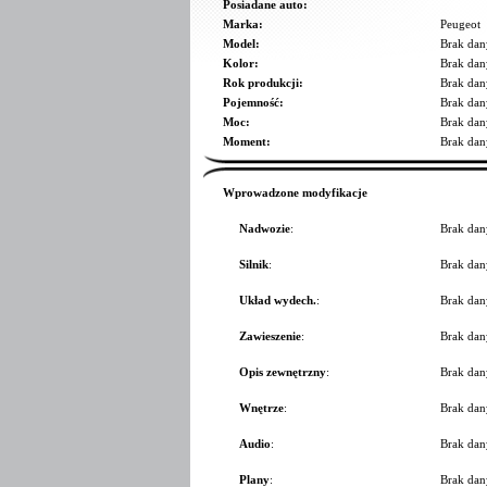
Posiadane auto:
Marka:
Peugeot
Model:
Brak dan
Kolor:
Brak dan
Rok produkcji:
Brak dan
Pojemność:
Brak dan
Moc:
Brak dan
Moment:
Brak dan
Wprowadzone modyfikacje
Nadwozie
:
Brak dan
Silnik
:
Brak dan
Układ wydech.
:
Brak dan
Zawieszenie
:
Brak dan
Opis zewnętrzny
:
Brak dan
Wnętrze
:
Brak dan
Audio
:
Brak dan
Plany
:
Brak dan