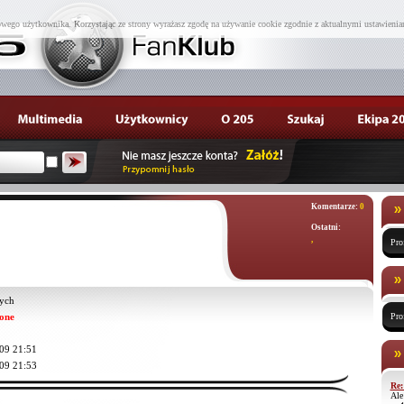
wego użytkownika. Korzystając ze strony wyrażasz zgodę na używanie cookie zgodnie z aktualnymi ustawienia
Komentarze:
0
Ostatni:
,
Pro
ych
one
Pro
09 21:51
09 21:53
Re:
Ale