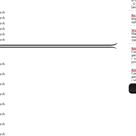
u=1
_O
[at
ych
Re:
ych
htt
rep
ych
ych
Wzm
Mam
ych
moc
ych
106
Róż
Cze
gar
i w
pyt
ych
Róż
Cze
ych
gar
i w
ych
ych
ych
ych
ych
ych