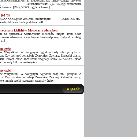
36]pawel[/smention] za zbudowanie tak fantastycznego projektu
_ [attachment=0]IMG_55105.jpg[/attachment]
tachment=1]IMG_55373.jpg[/attachment]
 205 T8
ps://www.205gtidrivers.com/forums/topic/ 176186-205-t16-
lica-build nawet buda podobna :roll:
ocnienia kielichów. Mocowania zderzaków
 do sprzedania wzmocnienia kielichów blacha 4mm Oraz
owania zderzaków z nierdzewki kwasoodpornej Śruby do alufelg
 s16
ne części
ść Wszystkim. W następnym tygodniu będę robił pożądki w
ażu. Czy coś ktoś potrzebuje Zwrotnice. Zawiasy. Zatrzaski piasty,
iele innych części rozrusznik szygnały śruby. 507254896 pisać
ać podeślę fotki na wotssapie c
ne części
ść Wszystkim. W następnym tygodniu będę robił pożądki w
ażu. Czy coś ktoś potrzebuje Zwrotnice. Zawiasy. Zatrzaski piasty,
iele innych części rozrusznik szygnały śruby