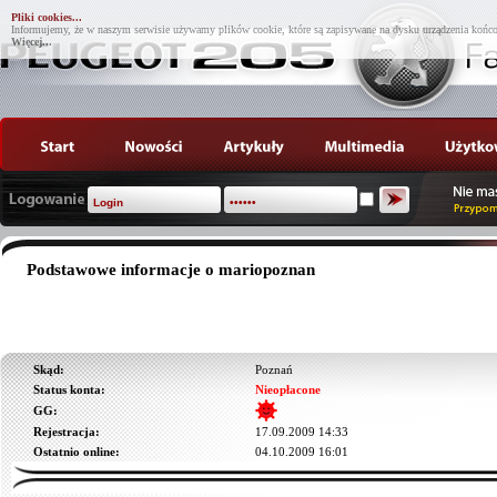
Pliki cookies...
Informujemy, że w naszym serwisie używamy plików cookie, które są zapisywane na dysku urządzenia końco
Więcej...
Podstawowe informacje o mariopoznan
Skąd:
Poznań
Status konta:
Nieopłacone
GG:
Rejestracja:
17.09.2009 14:33
Ostatnio online:
04.10.2009 16:01