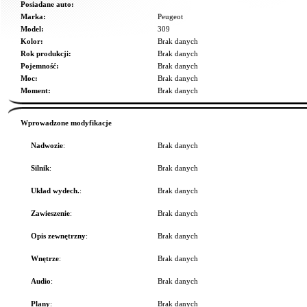
Posiadane auto:
Marka:
Peugeot
Model:
309
Kolor:
Brak danych
Rok produkcji:
Brak danych
Pojemność:
Brak danych
Moc:
Brak danych
Moment:
Brak danych
Wprowadzone modyfikacje
Nadwozie
:
Brak danych
Silnik
:
Brak danych
Układ wydech.
:
Brak danych
Zawieszenie
:
Brak danych
Opis zewnętrzny
:
Brak danych
Wnętrze
:
Brak danych
Audio
:
Brak danych
Plany
:
Brak danych