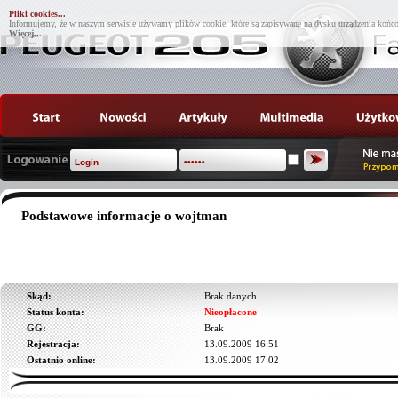
Pliki cookies...
Informujemy, że w naszym serwisie używamy plików cookie, które są zapisywane na dysku urządzenia końco
Więcej...
Podstawowe informacje o wojtman
Skąd:
Brak danych
Status konta:
Nieopłacone
GG:
Brak
Rejestracja:
13.09.2009 16:51
Ostatnio online:
13.09.2009 17:02