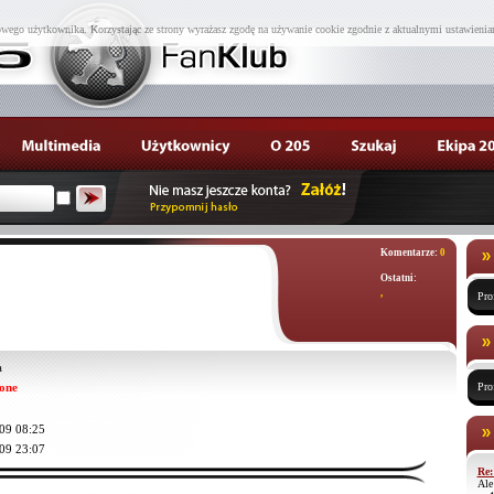
wego użytkownika. Korzystając ze strony wyrażasz zgodę na używanie cookie zgodnie z aktualnymi ustawienia
Komentarze:
0
Ostatni:
,
Pro
a
one
Pro
09 08:25
09 23:07
Re:
Ale