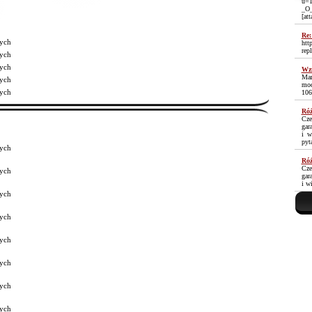
u=1
_O
[at
Re:
ych
htt
rep
ych
ych
Wzm
Mam
ych
moc
ych
106
Róż
Cze
gar
i w
pyt
ych
Róż
Cze
ych
gar
i w
ych
ych
ych
ych
ych
ych