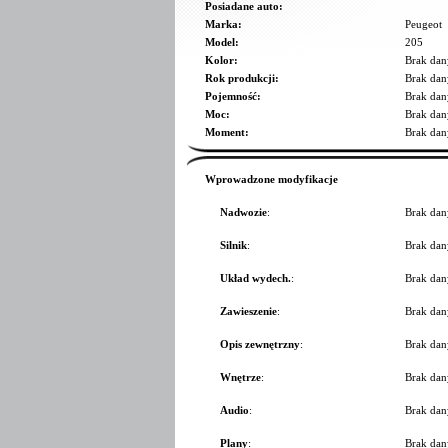
Posiadane auto:
Marka:
Peugeot
Model:
205
Kolor:
Brak dan
Rok produkcji:
Brak dan
Pojemność:
Brak dan
Moc:
Brak dan
Moment:
Brak dan
Wprowadzone modyfikacje
Nadwozie
:
Brak dan
Silnik
:
Brak dan
Układ wydech.
:
Brak dan
Zawieszenie
:
Brak dan
Opis zewnętrzny
:
Brak dan
Wnętrze
:
Brak dan
Audio
:
Brak dan
Plany
:
Brak dan