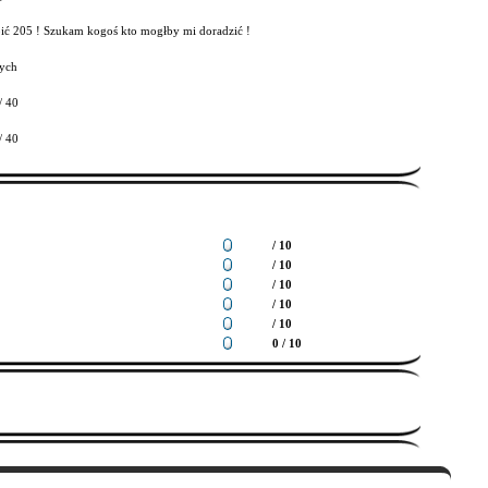
ić 205 ! Szukam kogoś kto mogłby mi doradzić !
ych
/ 40
/ 40
/ 10
/ 10
/ 10
/ 10
/ 10
0 / 10