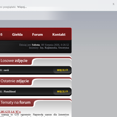
X
mi przeglądarki.
Więcej...
Dzisiaj jest
Sobota
, 08 Sierpnia 2026, 0:26:52
Imieniny:
Izy, Rajmunda, Seweryna
fil:
ravii
fil:
PiotrDiesel
 205 GTI 1.6 '87 r.
 szanuję to GTI ogromnie. Naprawdę szacun dla [smention