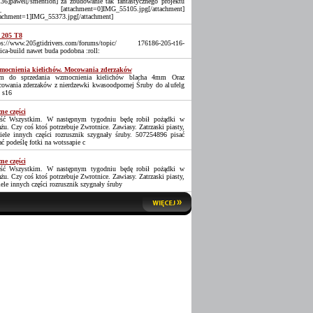
36]pawel[/smention] za zbudowanie tak fantastycznego projektu
_ [attachment=0]IMG_55105.jpg[/attachment]
tachment=1]IMG_55373.jpg[/attachment]
 205 T8
ps://www.205gtidrivers.com/forums/topic/ 176186-205-t16-
lica-build nawet buda podobna :roll:
ocnienia kielichów. Mocowania zderzaków
 do sprzedania wzmocnienia kielichów blacha 4mm Oraz
owania zderzaków z nierdzewki kwasoodpornej Śruby do alufelg
 s16
ne części
ść Wszystkim. W następnym tygodniu będę robił pożądki w
ażu. Czy coś ktoś potrzebuje Zwrotnice. Zawiasy. Zatrzaski piasty,
iele innych części rozrusznik szygnały śruby. 507254896 pisać
ać podeślę fotki na wotssapie c
ne części
ść Wszystkim. W następnym tygodniu będę robił pożądki w
ażu. Czy coś ktoś potrzebuje Zwrotnice. Zawiasy. Zatrzaski piasty,
iele innych części rozrusznik szygnały śruby