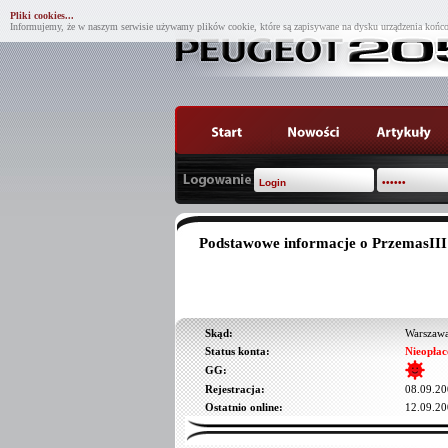
Pliki cookies...
Informujemy, że w naszym serwisie używamy plików cookie, które są zapisywane na dysku urządzenia końco
Podstawowe informacje o PrzemasIII
Skąd:
Warszaw
Status konta:
Nieopłac
GG:
Rejestracja:
08.09.20
Ostatnio online:
12.09.20