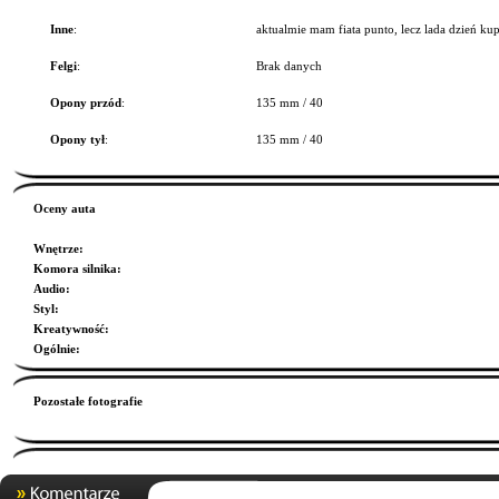
Inne
:
aktualmie mam fiata punto, lecz lada dzień ku
Felgi
:
Brak danych
Opony przód
:
135 mm / 40
Opony tył
:
135 mm / 40
Oceny auta
Wnętrze
:
Komora silnika
:
Audio
:
Styl
:
Kreatywność
:
Ogólnie
:
Pozostałe fotografie