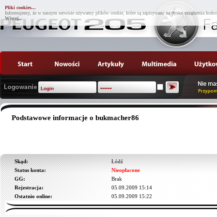
Pliki cookies...
Informujemy, że w naszym serwisie używamy plików cookie, które są zapisywane na dysku urządzenia końco
Więcej...
Podstawowe informacje o bukmacher86
Skąd:
Łódź
Status konta:
Nieopłacone
GG:
Brak
Rejestracja:
05.09.2009 15:14
Ostatnio online:
05.09.2009 15:22