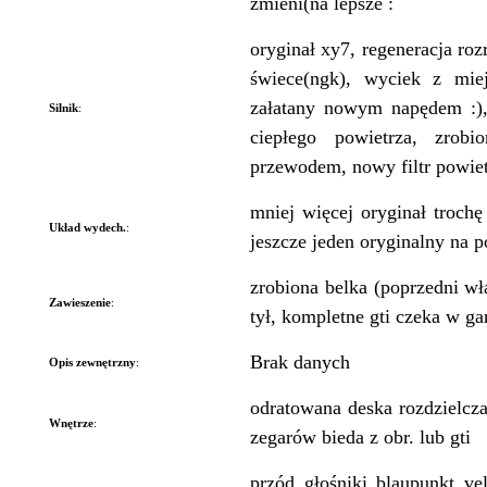
zmieni(na lepsze :
oryginał xy7, regeneracja ro
świece(ngk), wyciek z mie
załatany nowym napędem :),
Silnik
:
ciepłego powietrza, zrobio
przewodem, nowy filtr powietr
mniej więcej oryginał trochę 
Układ wydech.
:
jeszcze jeden oryginalny na p
zrobiona belka (poprzedni wł
Zawieszenie
:
tył, kompletne gti czeka w ga
Brak danych
Opis zewnętrzny
:
odratowana deska rozdzielcz
Wnętrze
:
zegarów bieda z obr. lub gti
przód głośniki blaupunkt ve