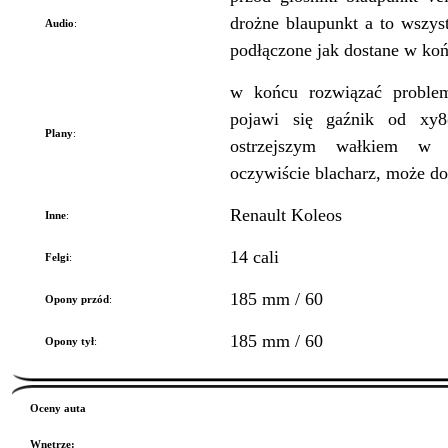
drożne blaupunkt a to wszys
Audio
:
podłączone jak dostane w ko
w końcu rozwiązać proble
pojawi się gaźnik od xy8
Plany
:
ostrzejszym wałkiem w g
oczywiście blacharz, może do
Renault Koleos
Inne
:
14 cali
Felgi
:
185 mm / 60
Opony przód
:
185 mm / 60
Opony tył
:
Oceny auta
Wnętrze
: