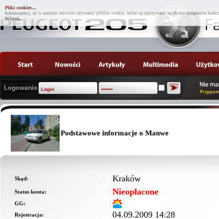
Pliki cookies...
Informujemy, że w naszym serwisie używamy plików cookie, które są zapisywane na dysku urządzenia końco
Więcej...
Podstawowe informacje o Manwe
Kraków
Skąd:
Nieopłacone
Status konta:
GG:
04.09.2009 14:28
Rejestracja: