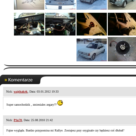
Nick:
wajchakrk
, Data: 03.01.2012 19:33
Super samochodzik , zmieniales zegary??
Nick:
P1u70
, Data: 25.08.2010 21:42
Fajne wygląda. Bardzo przypomina mi Rallye. Zostajesz przy oryginale czy będziesz coś dłubał?