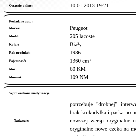
10.01.2013 19:21
Ostatnio online:
Posiadane auto:
Peugeot
Marka:
205 lacoste
Model:
Bia³y
Kolor:
1986
Rok produkcji:
1360 cm³
Pojemność:
60 KM
Moc:
109 NM
Moment:
Wprowadzone modyfikacje
potrzebuje "drobnej" interw
brak krokodylka i paska po pr
nowszej wersji oryginalne n
Nadwozie
:
oryginalne nowe czeka na mon