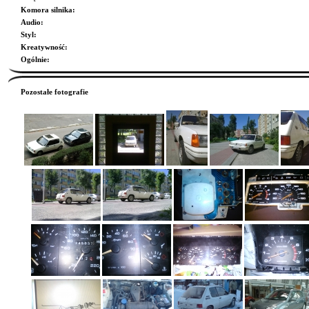
Komora silnika
:
Audio
:
Styl
:
Kreatywność
:
Ogólnie
:
Pozostałe fotografie