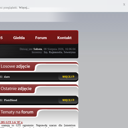
X
mi przeglądarki.
Więcej...
Dzisiaj jest
Sobota
, 08 Sierpnia 2026, 16:06:04
Imieniny:
Izy, Rajmunda, Seweryna
fil:
daro
fil:
PiotrDiesel
 205 GTI 1.6 '87 r.
 szanuję to GTI ogromnie. Naprawdę szacun dla [smention