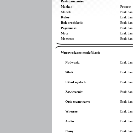
Posiadane auto:
Marka:
Peugeot
Model:
Brak dan
Kolor:
Brak dan
Rok produkcji:
Brak dan
Pojemność:
Brak dan
Moc:
Brak dan
Moment:
Brak dan
Wprowadzone modyfikacje
Nadwozie
:
Brak dan
Silnik
:
Brak dan
Układ wydech.
:
Brak dan
Zawieszenie
:
Brak dan
Opis zewnętrzny
:
Brak dan
Wnętrze
:
Brak dan
Audio
:
Brak dan
Plany
:
Brak dan