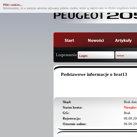
Pliki cookies...
Informujemy, że w naszym serwisie używamy plików cookie, które są zapisywane na dysku urządzenia końco
Podstawowe informacje o brat13
Skąd:
Brak dan
Status konta:
Nieopłac
GG:
Brak
Rejestracja:
06.08.20
Ostatnio online:
06.08.20