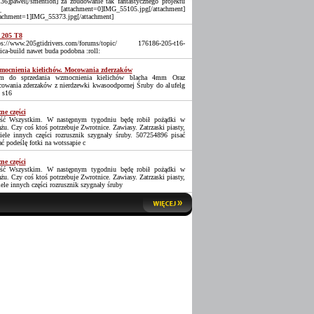
36]pawel[/smention] za zbudowanie tak fantastycznego projektu
_ [attachment=0]IMG_55105.jpg[/attachment]
tachment=1]IMG_55373.jpg[/attachment]
 205 T8
ps://www.205gtidrivers.com/forums/topic/ 176186-205-t16-
lica-build nawet buda podobna :roll:
ocnienia kielichów. Mocowania zderzaków
 do sprzedania wzmocnienia kielichów blacha 4mm Oraz
owania zderzaków z nierdzewki kwasoodpornej Śruby do alufelg
 s16
ne części
ść Wszystkim. W następnym tygodniu będę robił pożądki w
ażu. Czy coś ktoś potrzebuje Zwrotnice. Zawiasy. Zatrzaski piasty,
iele innych części rozrusznik szygnały śruby. 507254896 pisać
ać podeślę fotki na wotssapie c
ne części
ść Wszystkim. W następnym tygodniu będę robił pożądki w
ażu. Czy coś ktoś potrzebuje Zwrotnice. Zawiasy. Zatrzaski piasty,
iele innych części rozrusznik szygnały śruby