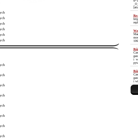
u=1
_O
[at
ych
Re:
ych
htt
rep
ych
ych
Wzm
Mam
ych
moc
ych
106
Róż
Cze
gar
i w
pyt
ych
Róż
Cze
ych
gar
i w
ych
ych
ych
ych
ych
ych