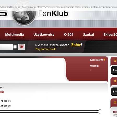
wego użytkownika. Korzystając ze strony wyrażasz zgodę na używanie cookie zgodnie z aktualnymi ustawienia
Komentarze:
0
Ostatni:
,
Pro
ych
one
Pro
09 10:13
09 10:19
Re:
Ale