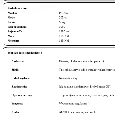
Posiadane auto:
Marka:
Peugeot
Model:
205 cti
Kolor:
Szary
Rok produkcji:
1990
Pojemność:
1905 cm³
Moc:
105 KM
Moment:
145 NM
Wprowadzone modyfikacje
Nadwozie
:
Otwarte, chyba ze zima, albo pada.. :)
Silnik
:
Taki jak z fabryki tylko troszki wyeksploatow
Układ wydech.
:
Nareszcie cichy....
Zawieszenie
:
Jak na razie standardowe, kiedyś może GTI
Opis zewnętrzny
:
Tu poobijany, tam pęknięty zderzak, przytarta 
Wnętrze
:
Wywietrzane regularnie :)
Audio
:
XU9J1 to na razie wystarcza :D