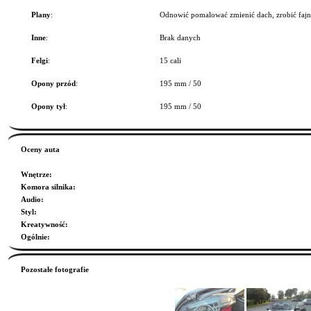
Plany
:
Odnowić pomalować zmienić dach, zrobić fajne
Inne
:
Brak danych
Felgi
:
15 cali
Opony przód
:
195 mm / 50
Opony tył
:
195 mm / 50
Oceny auta
Wnętrze
:
Komora silnika
:
Audio
:
Styl
:
Kreatywność
:
Ogólnie
:
Pozostałe fotografie