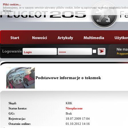
Pliki cookies...
Informujemy, że w naszym serwisie używamy plików cookie, które są zapisywane na dysku urządzenia końco
Więcej...
Podstawowe informacje o toksmok
Skąd:
KRK
Status konta:
Nieopłacone
GG:
Brak
Rejestracja:
18.07.2009 17:04
Ostatnio online:
01.10.2012 14:16