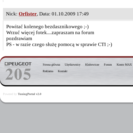
Nick:
Orfister
, Data: 01.10.2009 17:49
Powitać kolenego bezdasznikowego ;-)
Wrzuć więcej fotek....zapraszam na forum
pozdrawiam
PS - w razie czego służę pomocą w sprawie CTI ;-)
Strona główna
Użytkownicy
Klubowicze
Forum
Konto MAX
Reklama
Kontakt
Powered by
TuningPortal v2.0