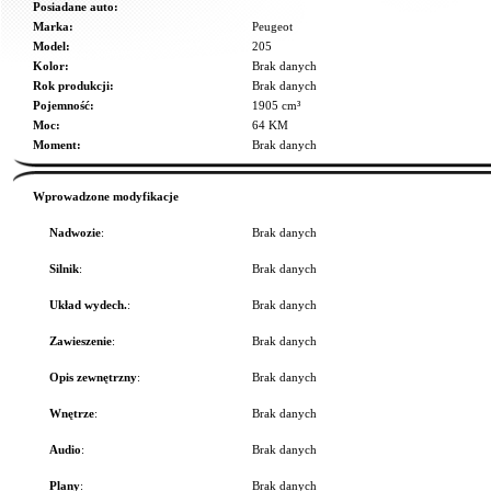
Posiadane auto:
Marka:
Peugeot
Model:
205
Kolor:
Brak danych
Rok produkcji:
Brak danych
Pojemność:
1905 cm³
Moc:
64 KM
Moment:
Brak danych
Wprowadzone modyfikacje
Nadwozie
:
Brak danych
Silnik
:
Brak danych
Układ wydech.
:
Brak danych
Zawieszenie
:
Brak danych
Opis zewnętrzny
:
Brak danych
Wnętrze
:
Brak danych
Audio
:
Brak danych
Plany
:
Brak danych