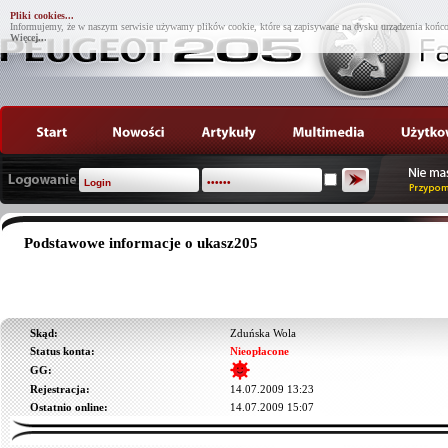
Pliki cookies...
Informujemy, że w naszym serwisie używamy plików cookie, które są zapisywane na dysku urządzenia końco
Więcej...
Podstawowe informacje o ukasz205
Skąd:
Zduńska Wola
Status konta:
Nieopłacone
GG:
Rejestracja:
14.07.2009 13:23
Ostatnio online:
14.07.2009 15:07