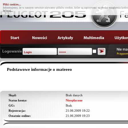
Pliki cookies...
Informujemy, że w naszym serwisie używamy plików cookie, które są zapisywane na dysku urządzenia końco
Więcej...
Podstawowe informacje o mateeeo
Skąd:
Brak danych
Status konta:
Nieopłacone
GG:
Brak
Rejestracja:
21.06.2009 19:22
Ostatnio online:
21.06.2009 19:23