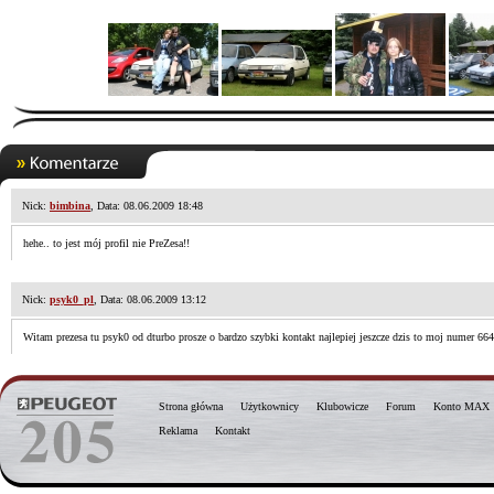
Nick:
bimbina
, Data: 08.06.2009 18:48
hehe.. to jest mój profil nie PreZesa!!
Nick:
psyk0_pl
, Data: 08.06.2009 13:12
Witam prezesa tu psyk0 od dturbo prosze o bardzo szybki kontakt najlepiej jeszcze dzis to moj numer 6
Strona główna
Użytkownicy
Klubowicze
Forum
Konto MAX
Reklama
Kontakt