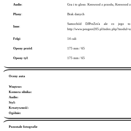
Audio
:
Gra i to gloso. Kenwood z przodu, Kenwood z t
Plany
:
Brak danych
Samochód DJPreZes'a ale co jego t
Inne
:
http://www.peugeot205.pl/index.php?modul
Felgi
:
14 cali
Opony przód
:
175 mm / 65
Opony tył
:
175 mm / 65
Oceny auta
Wnętrze
:
Komora silnika
:
Audio
:
Styl
:
Kreatywność
:
Ogólnie
:
Pozostałe fotografie