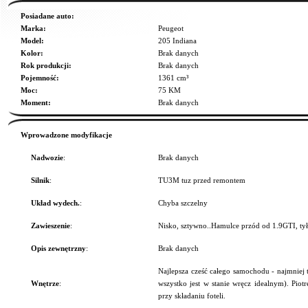
Posiadane auto:
Marka:
Peugeot
Model:
205 Indiana
Kolor:
Brak danych
Rok produkcji:
Brak danych
Pojemność:
1361 cm³
Moc:
75 KM
Moment:
Brak danych
Wprowadzone modyfikacje
Nadwozie
:
Brak danych
Silnik
:
TU3M tuz przed remontem
Układ wydech.
:
Chyba szczelny
Zawieszenie
:
Nisko, sztywno..Hamulce przód od 1.9GTI, tył
Opis zewnętrzny
:
Brak danych
Najlepsza cześć całego samochodu - najmniej 
Wnętrze
:
wszystko jest w stanie wręcz idealnym). Pio
przy składaniu foteli.