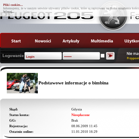
Pliki cookies...
Informujemy, że w naszym serwisie używamy plików cookie, które są zapisywane na dysku urządzenia końco
Więcej...
Podstawowe informacje o bimbina
Skąd:
Gdynia
Status konta:
Nieopłacone
GG:
Brak
Rejestracja:
08.06.2009 11:45
Ostatnio online:
11.01.2010 16:29