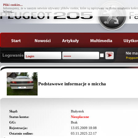
Pliki cookies...
Informujemy, że w naszym serwisie używamy plików cookie, które są zapisywane na dysku urządzenia końco
Więcej...
Podstawowe informacje o miccha
Skąd:
Białystok
Status konta:
Nieopłacone
GG:
Brak
Rejestracja:
13.05.2009 18:08
Ostatnio online:
03.11.2025 22:17