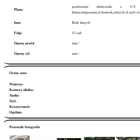
przelozenie elektroniki z U.S
Plany
:
klimy,tempomatu,el.lusterek,tylnych el.szyb o
Inne
:
Brak danych
Felgi
:
15 cali
Opony przód
:
mm /
Opony tył
:
mm /
Oceny auta
Wnętrze
:
Komora silnika
:
Audio
:
Styl
:
Kreatywność
:
Ogólnie
:
Pozostałe fotografie