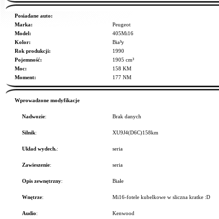
Posiadane auto:
Marka:
Peugeot
Model:
405Mi16
Kolor:
Bia³y
Rok produkcji:
1990
Pojemność:
1905 cm³
Moc:
158 KM
Moment:
177 NM
Wprowadzone modyfikacje
Nadwozie
:
Brak danych
Silnik
:
XU9J4(D6C)158km
Układ wydech.
:
seria
Zawieszenie
:
seria
Opis zewnętrzny
:
Białe
Wnętrze
:
Mi16-fotele kubelkowe w sliczna kratke :D
Audio
:
Kenwood