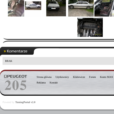
BRAK
Strona główna
Użytkownicy
Klubowicze
Forum
Konto MAX
Reklama
Kontakt
Powered by
TuningPortal v2.0