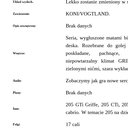
Lekko zostanie zmieniony w 
Układ wydech.
:
KONI/VOGTLAND.
Zawieszenie
:
Brak danych
Opis zewnętrzny
:
Seria, wygłuszone matami bi
deska. Rozebrane do golej
poskładane, pachnące
Wnętrze
:
niepowtarzalny klimat GR
zielonymi nićmi, szara wyk
Zobaczymy jak gra nowe serc
Audio
:
Brak danych
Plany
:
205 GTi Griffe, 205 CTi, 20
Inne
:
cabrio. W temacie 205 na dzień
17 cali
Felgi
: