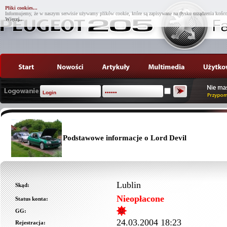
Pliki cookies...
Informujemy, że w naszym serwisie używamy plików cookie, które są zapisywane na dysku urządzenia końco
Więcej...
Podstawowe informacje o Lord Devil
Lublin
Skąd:
Nieopłacone
Status konta:
GG:
24.03.2004 18:23
Rejestracja: