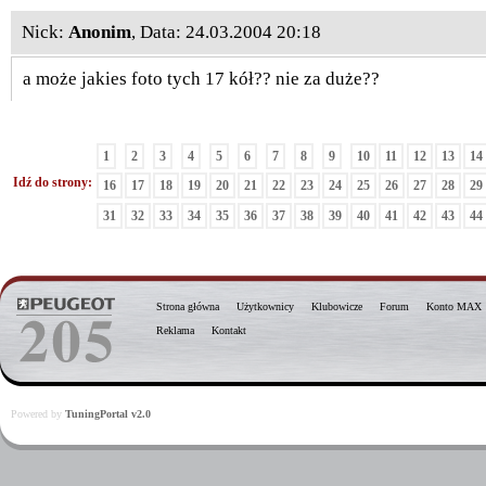
Nick:
Anonim
, Data: 24.03.2004 20:18
a może jakies foto tych 17 kół?? nie za duże??
1
2
3
4
5
6
7
8
9
10
11
12
13
14
Idź do strony:
16
17
18
19
20
21
22
23
24
25
26
27
28
29
31
32
33
34
35
36
37
38
39
40
41
42
43
44
Strona główna
Użytkownicy
Klubowicze
Forum
Konto MAX
Reklama
Kontakt
Powered by
TuningPortal v2.0