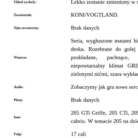
Lekko zostanie zmieniony w 
Układ wydech.
:
KONI/VOGTLAND.
Zawieszenie
:
Brak danych
Opis zewnętrzny
:
Seria, wygłuszone matami bi
deska. Rozebrane do golej
poskładane, pachnące
Wnętrze
:
niepowtarzalny klimat GR
zielonymi nićmi, szara wyk
Zobaczymy jak gra nowe serc
Audio
:
Brak danych
Plany
:
205 GTi Griffe, 205 CTi, 20
Inne
:
cabrio. W temacie 205 na dzień
17 cali
Felgi
: