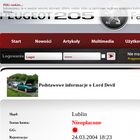
Pliki cookies...
Informujemy, że w naszym serwisie używamy plików cookie, które są zapisywane na dysku urządzenia końco
Więcej...
Podstawowe informacje o Lord Devil
Lublin
Skąd:
Nieopłacone
Status konta:
GG:
24.03.2004 18:23
Rejestracja: