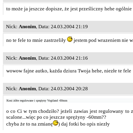
to może ja jeszcze dopisze, że jest prześliczny hehe ogólni
Nick:
Anonim
, Data: 24.03.2004 21:19
no te fele to mnie zastrzeliły
jestem pod wrazeniem nie w
Nick:
Anonim
, Data: 24.03.2004 21:16
wowow fajne autko, każda dziura Twoja hehe, niezłe te fele
Nick:
Anonim
, Data: 24.03.2004 20:28
Koni żółte regulowane i sprężyny Vogtland -60mm
o co Ci w tym chodziło? jeżeli zawias jest regulowany to 
scalone...więc po co jeszcze sprężyny -60mm??
chyba że to na zmianę
) daj fotki bo opis niezły