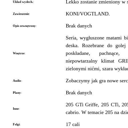
Lekko zostanie zmieniony w 
Układ wydech.
:
KONI/VOGTLAND.
Zawieszenie
:
Brak danych
Opis zewnętrzny
:
Seria, wygłuszone matami bi
deska. Rozebrane do golej
poskładane, pachnące
Wnętrze
:
niepowtarzalny klimat GR
zielonymi nićmi, szara wyk
Zobaczymy jak gra nowe serc
Audio
:
Brak danych
Plany
:
205 GTi Griffe, 205 CTi, 20
Inne
:
cabrio. W temacie 205 na dzień
17 cali
Felgi
: