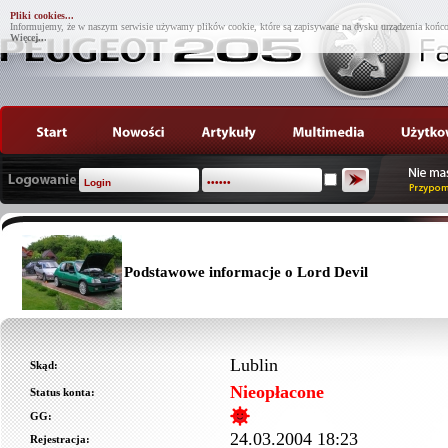
Pliki cookies...
Informujemy, że w naszym serwisie używamy plików cookie, które są zapisywane na dysku urządzenia końco
Więcej...
Podstawowe informacje o Lord Devil
Lublin
Skąd:
Nieopłacone
Status konta:
GG:
24.03.2004 18:23
Rejestracja: