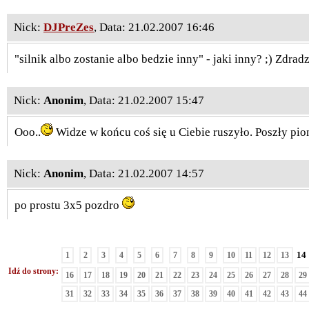
Nick:
DJPreZes
, Data: 21.02.2007 16:46
"silnik albo zostanie albo bedzie inny" - jaki inny? ;) Zdra
Nick:
Anonim
, Data: 21.02.2007 15:47
Ooo..
Widze w końcu coś się u Ciebie ruszyło. Poszły pio
Nick:
Anonim
, Data: 21.02.2007 14:57
po prostu 3x5 pozdro
14
1
2
3
4
5
6
7
8
9
10
11
12
13
Idź do strony:
16
17
18
19
20
21
22
23
24
25
26
27
28
29
31
32
33
34
35
36
37
38
39
40
41
42
43
44