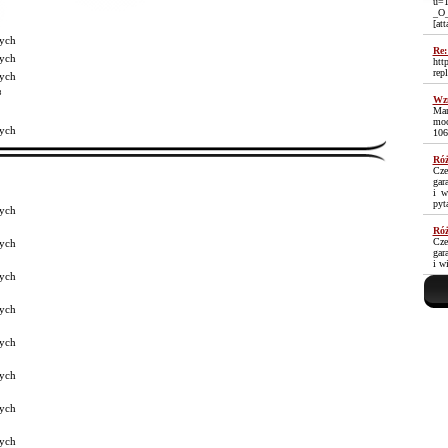
u=1
_O
[at
ych
Re:
ych
htt
rep
ych
³
Wzm
Mam
moc
ych
106
Róż
Cze
gar
i w
pyt
ych
Róż
Cze
ych
gar
i w
ych
ych
ych
ych
ych
ych