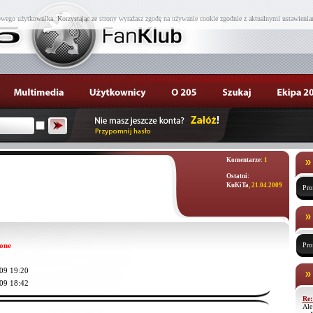
wego użytkownika. Korzystając ze strony wyrażasz zgodę na używanie cookie zgodnie z aktualnymi ustawienia
Komentarze:
1
Ostatni:
KuKiTa
, 21.04.2009
Pro
one
Pro
09 19:20
09 18:42
Re:
Ale