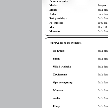
Posiadane auto:
Marka:
Peugeot
Model:
Brak dan
Kolor:
Brak dan
Rok produkcji:
Brak dan
Pojemność:
1900 cm
Moc:
105 KM
Moment:
Brak dan
Wprowadzone modyfikacje
Nadwozie
:
Brak dan
Silnik
:
Brak dan
Układ wydech.
:
Brak dan
Zawieszenie
:
Brak dan
Opis zewnętrzny
:
Brak dan
Wnętrze
:
Brak dan
Audio
:
Brak dan
Plany
:
Brak dan