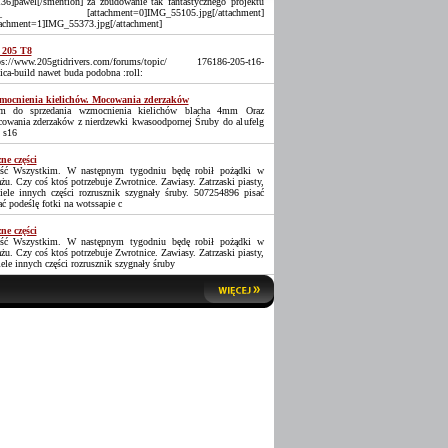
36]pawel[/smention] za zbudowanie tak fantastycznego projektu
_ [attachment=0]IMG_55105.jpg[/attachment]
tachment=1]IMG_55373.jpg[/attachment]
 205 T8
ps://www.205gtidrivers.com/forums/topic/ 176186-205-t16-
lica-build nawet buda podobna :roll:
ocnienia kielichów. Mocowania zderzaków
 do sprzedania wzmocnienia kielichów blacha 4mm Oraz
owania zderzaków z nierdzewki kwasoodpornej Śruby do alufelg
 s16
ne części
ść Wszystkim. W następnym tygodniu będę robił pożądki w
ażu. Czy coś ktoś potrzebuje Zwrotnice. Zawiasy. Zatrzaski piasty,
iele innych części rozrusznik szygnały śruby. 507254896 pisać
ać podeślę fotki na wotssapie c
ne części
ść Wszystkim. W następnym tygodniu będę robił pożądki w
ażu. Czy coś ktoś potrzebuje Zwrotnice. Zawiasy. Zatrzaski piasty,
iele innych części rozrusznik szygnały śruby