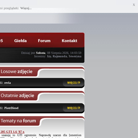
X
mi przeglądarki.
Więcej...
Dzisiaj jest
Sobota
, 08 Sierpnia 2026, 14:03:59
Imieniny:
Izy, Rajmunda, Seweryna
fil:
revla
fil:
PiotrDiesel
 205 GTI 1.6 '87 r.
 szanuję to GTI ogromnie. Naprawdę szacun dla [smention