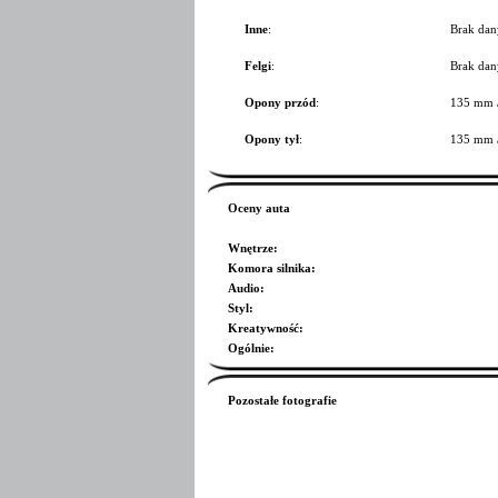
Inne
:
Brak dan
Felgi
:
Brak dan
Opony przód
:
135 mm 
Opony tył
:
135 mm 
Oceny auta
Wnętrze
:
Komora silnika
:
Audio
:
Styl
:
Kreatywność
:
Ogólnie
:
Pozostałe fotografie