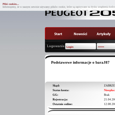
Pliki cookies...
Informujemy, że w naszym serwisie używamy plików cookie, które są zapisywane na dysku urządzenia końco
Podstawowe informacje o baraJ87
Skąd:
ZABRZE
Status konta:
Nieopłac
GG:
Brak
Rejestracja:
21.04.20
Ostatnio online:
12.08.20