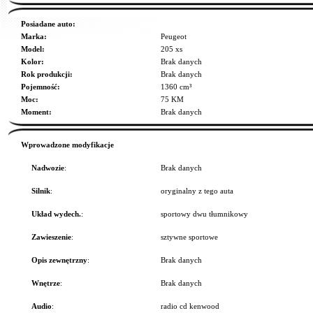
Posiadane auto:
Marka:
Peugeot
Model:
205 xs
Kolor:
Brak danych
Rok produkcji:
Brak danych
Pojemność:
1360 cm³
Moc:
75 KM
Moment:
Brak danych
Wprowadzone modyfikacje
Nadwozie
:
Brak danych
Silnik
:
oryginalny z tego auta
Układ wydech.
:
sportowy dwu tłumnikowy
Zawieszenie
:
sztywne sportowe
Opis zewnętrzny
:
Brak danych
Wnętrze
:
Brak danych
Audio
:
radio cd kenwood