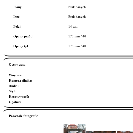
Plany
:
Brak danych
Inne
:
Brak danych
Felgi
:
14 cali
Opony przód
:
175 mm / 40
Opony tył
:
175 mm / 40
Oceny auta
Wnętrze
:
Komora silnika
:
Audio
:
Styl
:
Kreatywność
:
Ogólnie
:
Pozostałe fotografie