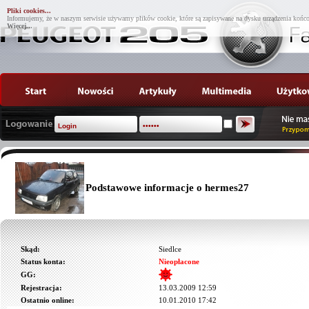
Pliki cookies...
Informujemy, że w naszym serwisie używamy plików cookie, które są zapisywane na dysku urządzenia końco
Więcej...
Podstawowe informacje o hermes27
Skąd:
Siedlce
Status konta:
Nieopłacone
GG:
Rejestracja:
13.03.2009 12:59
Ostatnio online:
10.01.2010 17:42