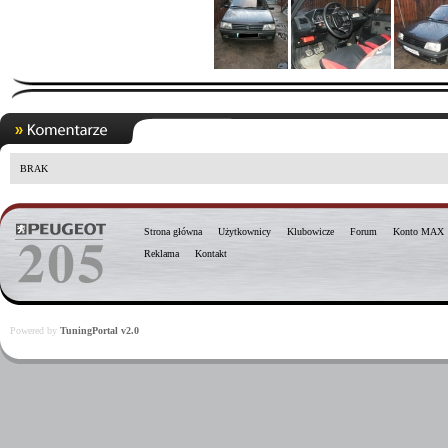
BRAK
Strona główna
Użytkownicy
Klubowicze
Forum
Konto MAX
Reklama
Kontakt
Powered by
TuningPortal v2.0