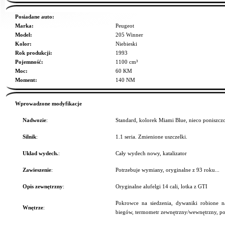
Posiadane auto:
Marka:
Peugeot
Model:
205 Winner
Kolor:
Niebieski
Rok produkcji:
1993
Pojemność:
1100 cm³
Moc:
60 KM
Moment:
140 NM
Wprowadzone modyfikacje
Nadwozie
:
Standard, kolorek Miami Blue, nieco poniszczo
Silnik
:
1.1 seria. Zmienione uszczelki.
Układ wydech.
:
Cały wydech nowy, katalizator
Zawieszenie
:
Potrzebuje wymiany, oryginalne z 93 roku...
Opis zewnętrzny
:
Oryginalne alufelgi 14 cali, lotka z GTI
Pokrowce na siedzenia, dywaniki robione n
Wnętrze
:
biegów, termometr zewnętrzny/wewnętrzny, p