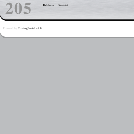
Reklama
Kontakt
Powered by
TuningPortal v2.0