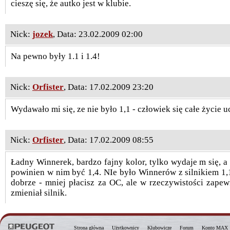
cieszę się, że autko jest w klubie.
Nick:
jozek
, Data: 23.02.2009 02:00
Na pewno były 1.1 i 1.4!
Nick:
Orfister
, Data: 17.02.2009 23:20
Wydawało mi się, ze nie było 1,1 - człowiek się całe życie u
Nick:
Orfister
, Data: 17.02.2009 08:55
Ładny Winnerek, bardzo fajny kolor, tylko wydaje m się, a 
powinien w nim być 1,4. NIe było Winnerów z silnikiem 1,1
dobrze - mniej płacisz za OC, ale w rzeczywistości zapew
zmieniał silnik.
Strona główna
Użytkownicy
Klubowicze
Forum
Konto MAX