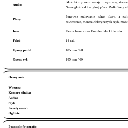
Głośniki z przodu wołają o wymianę, straszn
Audio
:
Nowe głośniczki w tylnej półce. Radio Sony c
Ponowne malowanie tylnej klapy, a najl
Plany
:
zawieszenia, montaż elektrycznych szyb, moż
Inne
:
Tarcze hamulcowe Brembo, klocki Ferodo.
Felgi
:
14 cali
Opony przód
:
185 mm / 60
Opony tył
:
185 mm / 60
Oceny auta
Wnętrze
:
Komora silnika
:
Audio
:
Styl
:
Kreatywność
:
Ogólnie
:
Pozostałe fotografie