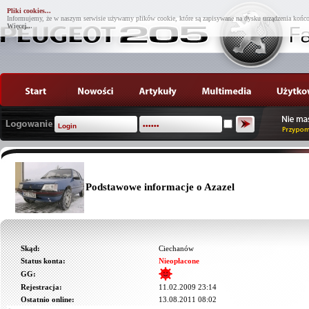
Pliki cookies...
Informujemy, że w naszym serwisie używamy plików cookie, które są zapisywane na dysku urządzenia końco
Więcej...
Podstawowe informacje o Azazel
Skąd:
Ciechanów
Status konta:
Nieopłacone
GG:
Rejestracja:
11.02.2009 23:14
Ostatnio online:
13.08.2011 08:02