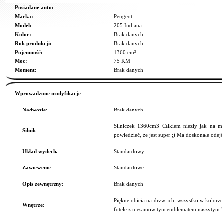
Posiadane auto:
Marka:
Peugeot
Model:
205 Indiana
Kolor:
Brak danych
Rok produkcji:
Brak danych
Pojemność:
1360 cm³
Moc:
75 KM
Moment:
Brak danych
Wprowadzone modyfikacje
Nadwozie
:
Brak danych
Silniczek 1360cm3 Całkiem niezły jak na 
Silnik
:
powiedzieć, że jest super ;) Ma doskonałe odejś
Układ wydech.
:
Standardowy
Zawieszenie
:
Standardowe
Opis zewnętrzny
:
Brak danych
Piękne obicia na drzwiach, wszystko w kolorze
Wnętrze
:
fotele z niesamowitym emblematem naszytym "