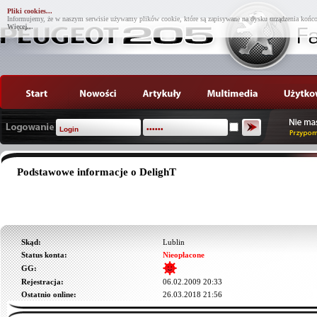
Pliki cookies...
Informujemy, że w naszym serwisie używamy plików cookie, które są zapisywane na dysku urządzenia końco
Więcej...
Podstawowe informacje o DelighT
Skąd:
Lublin
Status konta:
Nieopłacone
GG:
Rejestracja:
06.02.2009 20:33
Ostatnio online:
26.03.2018 21:56