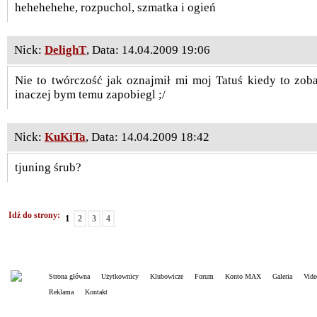
hehehehehe, rozpuchol, szmatka i ogień
Nick:
DelighT
, Data: 14.04.2009 19:06
Nie to twórczość jak oznajmił mi moj Tatuś kiedy to zob
inaczej bym temu zapobiegl ;/
Nick:
KuKiTa
, Data: 14.04.2009 18:42
tjuning śrub?
Idź do strony:
1
2
3
4
Strona główna
Użytkownicy
Klubowicze
Forum
Konto MAX
Galeria
Vide
Reklama
Kontakt