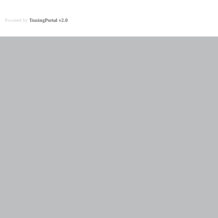
Powered by
TuningPortal v2.0