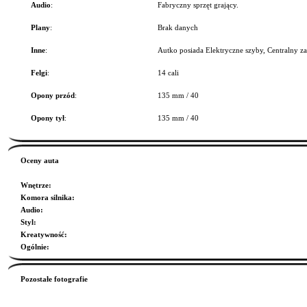
Audio
:
Fabryczny sprzęt grający.
Plany
:
Brak danych
Inne
:
Autko posiada Elektryczne szyby, Centralny z
Felgi
:
14 cali
Opony przód
:
135 mm / 40
Opony tył
:
135 mm / 40
Oceny auta
Wnętrze
:
Komora silnika
:
Audio
:
Styl
:
Kreatywność
:
Ogólnie
:
Pozostałe fotografie