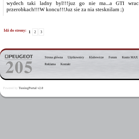
wydech taki ladny byl!!!juz go nie ma...a GTI wr
przerobkach!!!W koncu!!!Juz sie za nia stesknilam ;)
Idź do strony:
1
2
3
Strona główna
Użytkownicy
Klubowicze
Forum
Konto MAX
Reklama
Kontakt
Powered by
TuningPortal v2.0