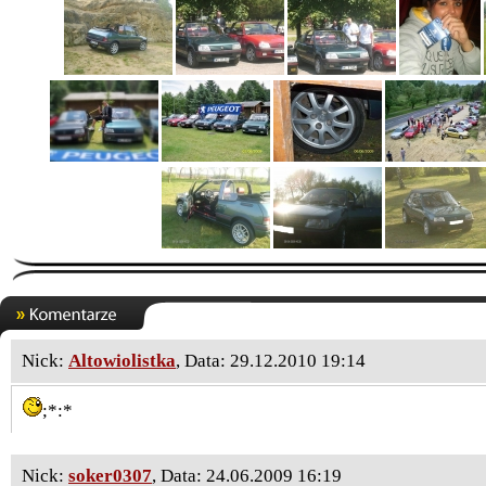
Nick:
Altowiolistka
, Data: 29.12.2010 19:14
;*:*
Nick:
soker0307
, Data: 24.06.2009 16:19