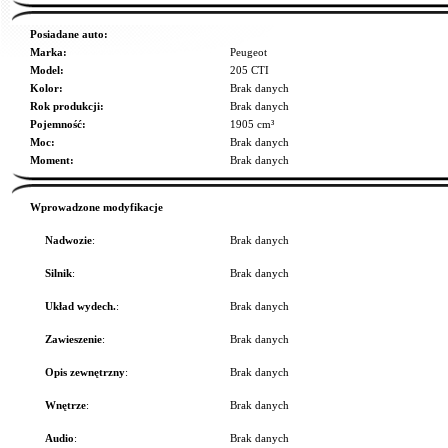
Posiadane auto:
Marka:
Peugeot
Model:
205 CTI
Kolor:
Brak danych
Rok produkcji:
Brak danych
Pojemność:
1905 cm³
Moc:
Brak danych
Moment:
Brak danych
Wprowadzone modyfikacje
Nadwozie
:
Brak danych
Silnik
:
Brak danych
Układ wydech.
:
Brak danych
Zawieszenie
:
Brak danych
Opis zewnętrzny
:
Brak danych
Wnętrze
:
Brak danych
Audio
:
Brak danych