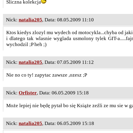
Sliczna kolekcja
Nick:
natalia205
, Data: 08.05.2009 11:10
Ktos kiedys zlozyl mu wydech od motocykla...chyba od jaki
i dlatego tak wlasnie wyglada usmolony tylek GIT-a.....fa
wychodzil ;P heh ;)
Nick:
natalia205
, Data: 07.05.2009 11:12
Nie no co ty! zapytac zawsze ,ozesz ;P
Nick:
Orfister
, Data: 06.05.2009 15:18
Może lepiej nie będę pytał bo się Książe zeźli ze mu sie w 
Nick:
natalia205
, Data: 06.05.2009 15:18