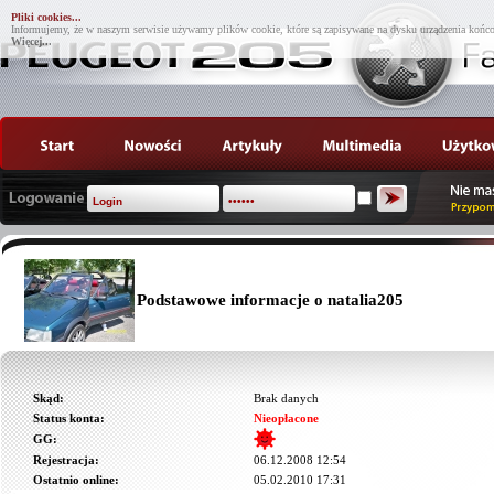
Pliki cookies...
Informujemy, że w naszym serwisie używamy plików cookie, które są zapisywane na dysku urządzenia końco
Więcej...
Podstawowe informacje o natalia205
Skąd:
Brak danych
Status konta:
Nieopłacone
GG:
Rejestracja:
06.12.2008 12:54
Ostatnio online:
05.02.2010 17:31