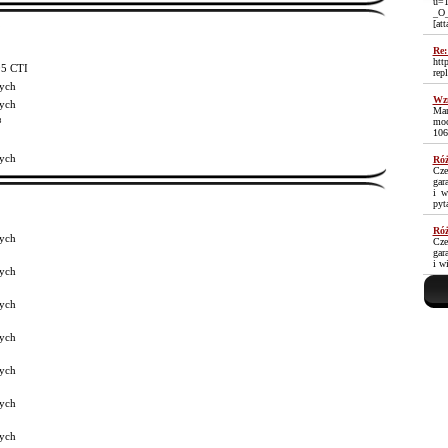
u=1
_O
[at
Re:
htt
05 CTI
rep
ych
Wzm
ych
Mam
³
moc
106
ych
Róż
Cze
gar
i w
pyt
Róż
ych
Cze
gar
i w
ych
ych
ych
ych
ych
ych