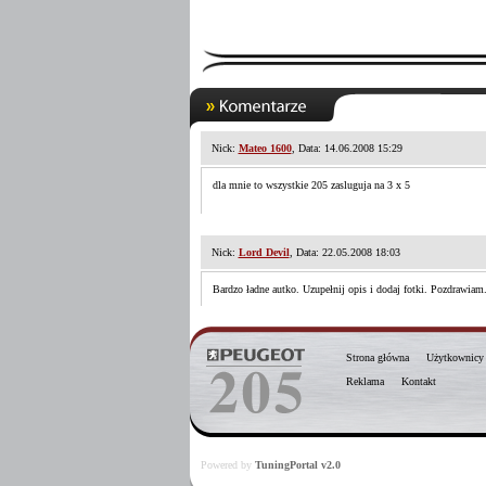
Nick:
Mateo 1600
, Data: 14.06.2008 15:29
dla mnie to wszystkie 205 zasluguja na 3 x 5
Nick:
Lord Devil
, Data: 22.05.2008 18:03
Bardzo ładne autko. Uzupełnij opis i dodaj fotki. Pozdrawiam
Strona główna
Użytkownicy
Reklama
Kontakt
Powered by
TuningPortal v2.0