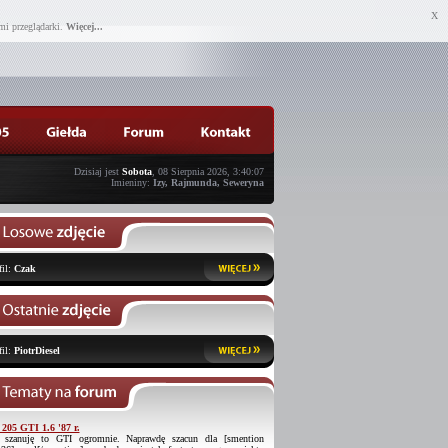
X
mi przeglądarki.
Więcej...
Dzisiaj jest
Sobota
, 08 Sierpnia 2026, 3:40:07
Imieniny:
Izy, Rajmunda, Seweryna
fil:
Czak
fil:
PiotrDiesel
 205 GTI 1.6 '87 r.
 szanuję to GTI ogromnie. Naprawdę szacun dla [smention