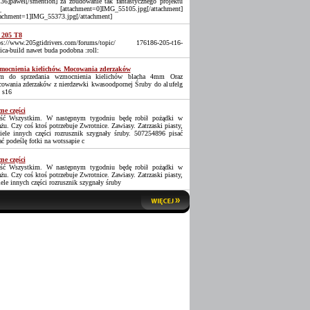
36]pawel[/smention] za zbudowanie tak fantastycznego projektu
_ [attachment=0]IMG_55105.jpg[/attachment]
tachment=1]IMG_55373.jpg[/attachment]
 205 T8
ps://www.205gtidrivers.com/forums/topic/ 176186-205-t16-
lica-build nawet buda podobna :roll:
ocnienia kielichów. Mocowania zderzaków
 do sprzedania wzmocnienia kielichów blacha 4mm Oraz
owania zderzaków z nierdzewki kwasoodpornej Śruby do alufelg
 s16
ne części
ść Wszystkim. W następnym tygodniu będę robił pożądki w
ażu. Czy coś ktoś potrzebuje Zwrotnice. Zawiasy. Zatrzaski piasty,
iele innych części rozrusznik szygnały śruby. 507254896 pisać
ać podeślę fotki na wotssapie c
ne części
ść Wszystkim. W następnym tygodniu będę robił pożądki w
ażu. Czy coś ktoś potrzebuje Zwrotnice. Zawiasy. Zatrzaski piasty,
iele innych części rozrusznik szygnały śruby