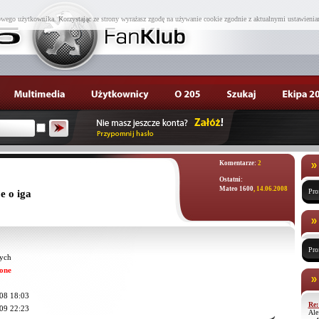
wego użytkownika. Korzystając ze strony wyrażasz zgodę na używanie cookie zgodnie z aktualnymi ustawienia
Komentarze:
2
Ostatni:
Mateo 1600
, 14.06.2008
Pro
e o iga
Pro
ych
one
08 18:03
Re:
09 22:23
Ale