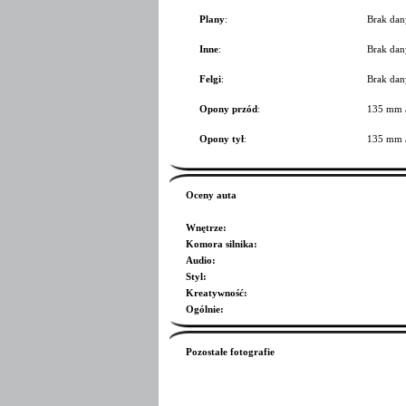
Plany
:
Brak dan
Inne
:
Brak dan
Felgi
:
Brak dan
Opony przód
:
135 mm 
Opony tył
:
135 mm 
Oceny auta
Wnętrze
:
Komora silnika
:
Audio
:
Styl
:
Kreatywność
:
Ogólnie
:
Pozostałe fotografie