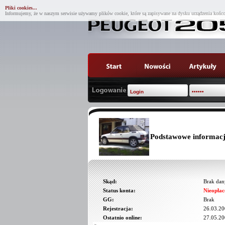
Pliki cookies...
Informujemy, że w naszym serwisie używamy plików cookie, które są zapisywane na dysku urządzenia końco
Podstawowe informacj
Skąd:
Brak dan
Status konta:
Nieopłac
GG:
Brak
Rejestracja:
26.03.20
Ostatnio online:
27.05.20