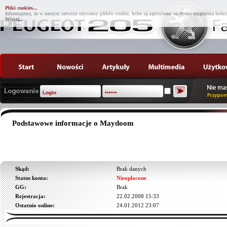
Pliki cookies...
Informujemy, że w naszym serwisie używamy plików cookie, które są zapisywane na dysku urządzenia końco
Więcej...
Podstawowe informacje o Maydoom
Skąd:
Brak danych
Status konta:
Nieopłacone
GG:
Brak
Rejestracja:
22.02.2008 15:33
Ostatnio online:
24.01.2012 23:07