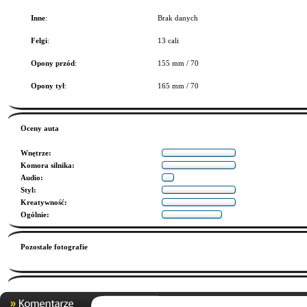
Inne
:
Brak danych
Felgi
:
13 cali
Opony przód
:
155 mm / 70
Opony tył
:
165 mm / 70
Oceny auta
Wnętrze
:
Komora silnika
:
Audio
:
Styl
:
Kreatywność
:
Ogólnie
:
Pozostałe fotografie