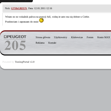
Nick:
GTI&GREEN
, Data: 12.01.2011 12:16
Witam no no wskaźnik paliwa na pozycji full, widzę że auto ma się dobrze u Ciebie.
Pozdrawiam i zapraszam do mnie
Strona główna
Użytkownicy
Klubowicze
Forum
Konto MAX
Reklama
Kontakt
Powered by
TuningPortal v2.0