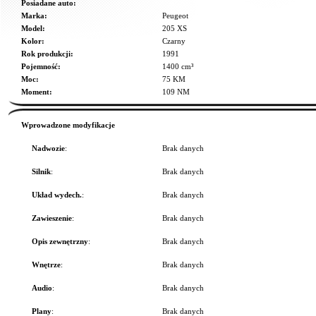
Posiadane auto:
Marka:
Peugeot
Model:
205 XS
Kolor:
Czarny
Rok produkcji:
1991
Pojemność:
1400 cm³
Moc:
75 KM
Moment:
109 NM
Wprowadzone modyfikacje
Nadwozie
:
Brak danych
Silnik
:
Brak danych
Układ wydech.
:
Brak danych
Zawieszenie
:
Brak danych
Opis zewnętrzny
:
Brak danych
Wnętrze
:
Brak danych
Audio
:
Brak danych
Plany
:
Brak danych