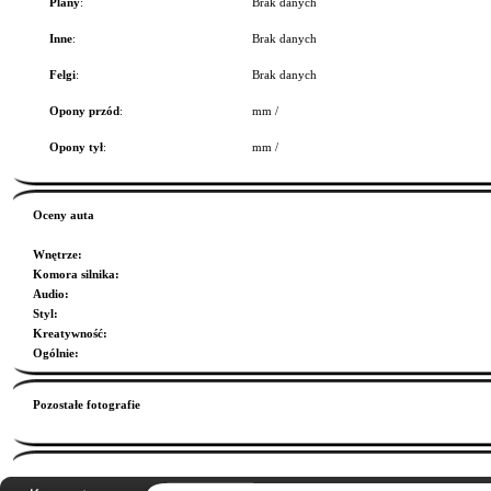
Plany
:
Brak danych
Inne
:
Brak danych
Felgi
:
Brak danych
Opony przód
:
mm /
Opony tył
:
mm /
Oceny auta
Wnętrze
:
Komora silnika
:
Audio
:
Styl
:
Kreatywność
:
Ogólnie
:
Pozostałe fotografie