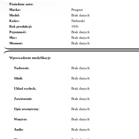
Posiadane auto:
Marka:
Peugeot
Model:
Brak danych
Kolor:
Niebieski
Rok produkcji:
1941
Pojemność:
Brak danych
Moc:
Brak danych
Moment:
Brak danych
Wprowadzone modyfikacje
Nadwozie
:
Brak danych
Silnik
:
Brak danych
Układ wydech.
:
Brak danych
Zawieszenie
:
Brak danych
Opis zewnętrzny
:
Brak danych
Wnętrze
:
Brak danych
Audio
:
Brak danych