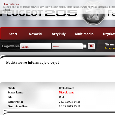
Pliki cookies...
Informujemy, że w naszym serwisie używamy plików cookie, które są zapisywane na dysku urządzenia końco
Więcej...
Podstawowe informacje o cejot
Skąd:
Brak danych
Status konta:
Nieopłacone
GG:
Brak
Rejestracja:
24.01.2008 14:28
Ostatnio online:
06.05.2019 15:19