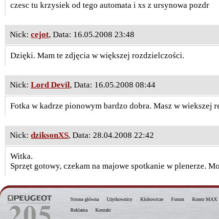
czesc tu krzysiek od tego automata i xs z ursynowa pozdr
Nick:
cejot
, Data: 16.05.2008 23:48
Dzięki. Mam te zdjęcia w większej rozdzielczości.
Nick:
Lord Devil
, Data: 16.05.2008 08:44
Fotka w kadrze pionowym bardzo dobra. Masz w wiekszej r
Nick:
dziksonXS
, Data: 28.04.2008 22:42
Witka.
Sprzęt gotowy, czekam na majowe spotkanie w plenerze. Mo
Strona główna
Użytkownicy
Klubowicze
Forum
Konto MAX
Reklama
Kontakt