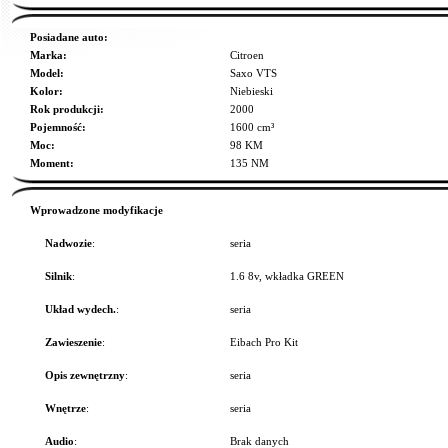
Posiadane auto:
Marka:
Citroen
Model:
Saxo VTS
Kolor:
Niebieski
Rok produkcji:
2000
Pojemność:
1600 cm³
Moc:
98 KM
Moment:
135 NM
Wprowadzone modyfikacje
Nadwozie
:
seria
Silnik
:
1.6 8v, wkładka GREEN
Układ wydech.
:
seria
Zawieszenie
:
Eibach Pro Kit
Opis zewnętrzny
:
seria
Wnętrze
:
seria
Audio
:
Brak danych