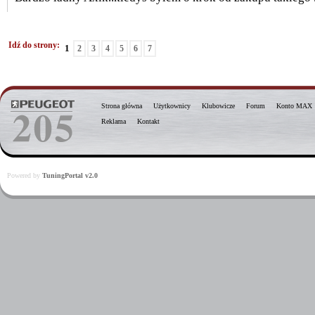
Idź do strony:
1
2
3
4
5
6
7
Strona główna
Użytkownicy
Klubowicze
Forum
Konto MAX
Reklama
Kontakt
Powered by
TuningPortal v2.0