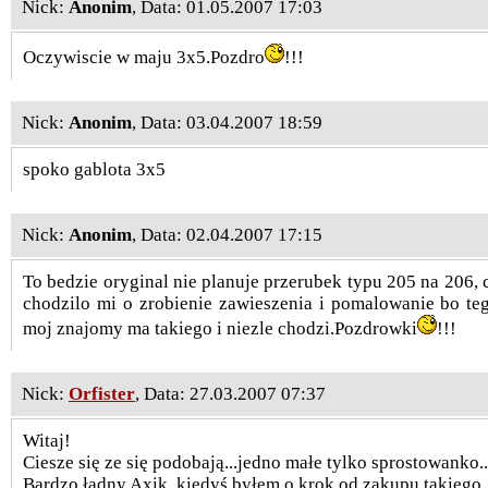
Nick:
Anonim
, Data: 01.05.2007 17:03
Oczywiscie w maju 3x5.Pozdro
!!!
Nick:
Anonim
, Data: 03.04.2007 18:59
spoko gablota 3x5
Nick:
Anonim
, Data: 02.04.2007 17:15
To bedzie oryginal nie planuje przerubek typu 205 na 206,
chodzilo mi o zrobienie zawieszenia i pomalowanie bo teg
moj znajomy ma takiego i niezle chodzi.Pozdrowki
!!!
Nick:
Orfister
, Data: 27.03.2007 07:37
Witaj!
Ciesze się ze się podobają...jedno małe tylko sprostowanko
Bardzo ładny Axik..kiedyś byłem o krok od zakupu takiego ..