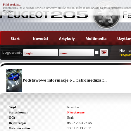
Pliki cookies...
Informujemy, że w naszym serwisie używamy plików cookie, które są zapisywane na dysku urządzenia końco
Więcej...
Podstawowe informacje o ..::afromeduza::..
Skąd:
Rzeszów
Status konta:
Nieopłacone
GG:
Brak
Rejestracja:
05.02.2004 23:55
Ostatnio online:
13.01.2013 20:11