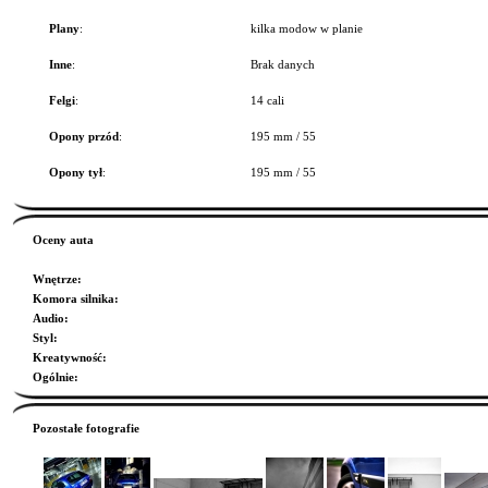
Plany
:
kilka modow w planie
Inne
:
Brak danych
Felgi
:
14 cali
Opony przód
:
195 mm / 55
Opony tył
:
195 mm / 55
Oceny auta
Wnętrze
:
Komora silnika
:
Audio
:
Styl
:
Kreatywność
:
Ogólnie
:
Pozostałe fotografie