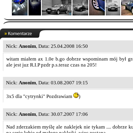
Nick:
Anonim
, Data: 25.04.2008 16:50
witam miałem ax 1.0e b.go dobrze wspominam mój był g
ale jest juz R.I.P pzdr p.s.teraz czas na 205!
Nick:
Anonim
, Data: 03.08.2007 19:15
3x5 dla "cytrynki" Pozdrawiam
)
Nick:
Anonim
, Data: 30.07.2007 17:06
Nad zderzakiem myślę ale naklejek nie tykam .... dobrze ku
na serio lubie od małego naklejki, więc zostaną.