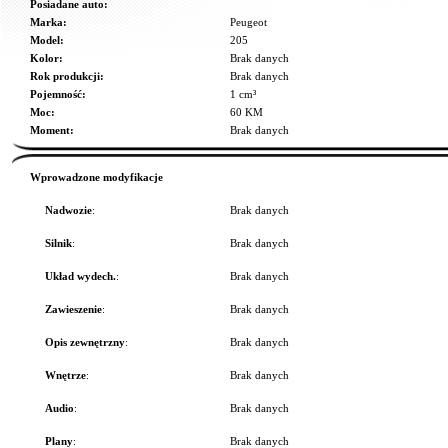
Posiadane auto:
Marka:
Peugeot
Model:
205
Kolor:
Brak danych
Rok produkcji:
Brak danych
Pojemność:
1 cm³
Moc:
60 KM
Moment:
Brak danych
Wprowadzone modyfikacje
Nadwozie
:
Brak danych
Silnik
:
Brak danych
Układ wydech.
:
Brak danych
Zawieszenie
:
Brak danych
Opis zewnętrzny
:
Brak danych
Wnętrze
:
Brak danych
Audio
:
Brak danych
Plany
:
Brak danych