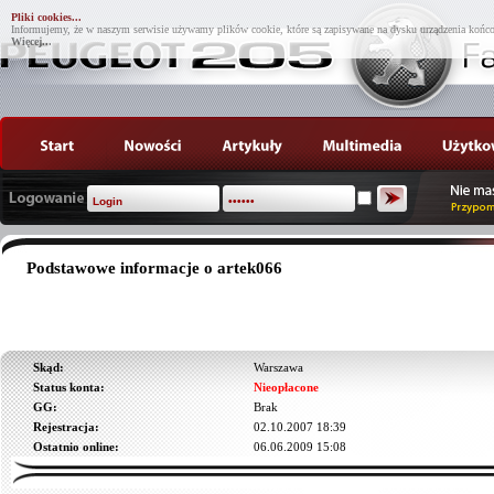
Pliki cookies...
Informujemy, że w naszym serwisie używamy plików cookie, które są zapisywane na dysku urządzenia końco
Więcej...
Podstawowe informacje o artek066
Skąd:
Warszawa
Status konta:
Nieopłacone
GG:
Brak
Rejestracja:
02.10.2007 18:39
Ostatnio online:
06.06.2009 15:08