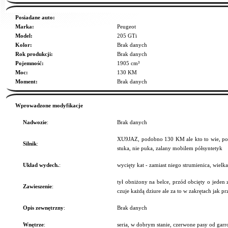
Posiadane auto:
Marka:
Peugeot
Model:
205 GTi
Kolor:
Brak danych
Rok produkcji:
Brak danych
Pojemność:
1905 cm³
Moc:
130 KM
Moment:
Brak danych
Wprowadzone modyfikacje
Nadwozie
:
Brak danych
XU9JAZ, podobno 130 KM ale kto to wie, po 
Silnik
:
stuka, nie puka, zalany mobilem półsyntetyk
Układ wydech.
:
wycięty kat - zamiast niego strumienica, wielk
tył obniżony na belce, przód obcięty o jeden z
Zawieszenie
:
czuje każdą dziure ale za to w zakrętach jak p
Opis zewnętrzny
:
Brak danych
Wnętrze
:
seria, w dobrym stanie, czerwone pasy od garro