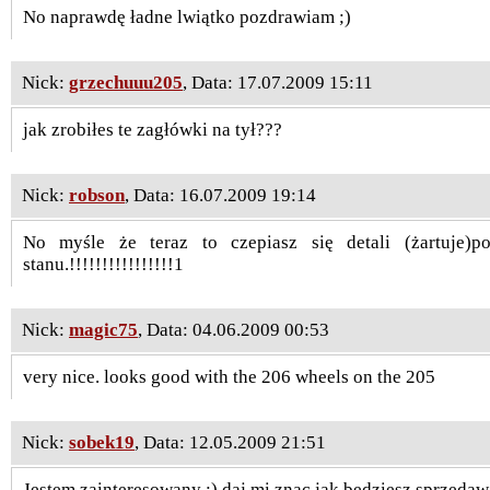
No naprawdę ładne lwiątko pozdrawiam ;)
Nick:
grzechuuu205
, Data: 17.07.2009 15:11
jak zrobiłes te zagłówki na tył???
Nick:
robson
, Data: 16.07.2009 19:14
No myśle że teraz to czepiasz się detali (żartuje)
stanu.!!!!!!!!!!!!!!!!1
Nick:
magic75
, Data: 04.06.2009 00:53
very nice. looks good with the 206 wheels on the 205
Nick:
sobek19
, Data: 12.05.2009 21:51
Jestem zainteresowany ;) daj mi znac jak bedziesz sprzedaw