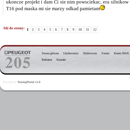
ukoncze projekt i dam Ci sie nim powsciekac, era silniko
T16 pod maska mi sie marzy odkad pamietam
Idź do strony:
1
2
3
4
5
6
7
8
9
10
11
12
Strona główna
Użytkownicy
Klubowicze
Forum
Konto MAX
Reklama
Kontakt
Powered by
TuningPortal v2.0