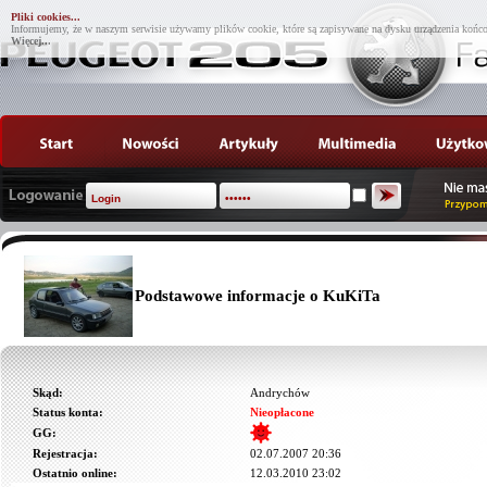
Pliki cookies...
Informujemy, że w naszym serwisie używamy plików cookie, które są zapisywane na dysku urządzenia końco
Więcej...
Podstawowe informacje o KuKiTa
Skąd:
Andrychów
Status konta:
Nieopłacone
GG:
Rejestracja:
02.07.2007 20:36
Ostatnio online:
12.03.2010 23:02