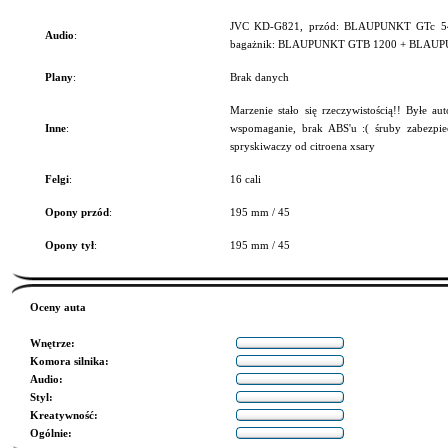
JVC KD-G821, przód: BLAUPUNKT GTc 542
Audio
:
bagażnik: BLAUPUNKT GTB 1200 + BLAUP
Plany
:
Brak danych
Marzenie stało się rzeczywistością!! Byłe au
Inne
:
wspomaganie, brak ABS'u :( śruby zabezpie
spryskiwaczy od citroena xsary
Felgi
:
16 cali
Opony przód
:
195 mm / 45
Opony tył
:
195 mm / 45
Oceny auta
Wnętrze
:
Komora silnika
:
Audio
:
Styl
:
Kreatywność
:
Ogólnie
: