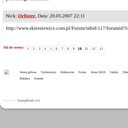
Nick:
Orfister
, Data: 20.05.2007 22:11
http://www.skierniewice.com.pl/Forum/tabid/117/forumid/5/
Idź do strony:
10
1
2
3
4
5
6
7
8
9
11
12
13
Strona główna
Użytkownicy
Klubowicze
Forum
Konto MAX
Galeria
Vide
Reklama
Kontakt
Powered by
TuningPortal v2.0