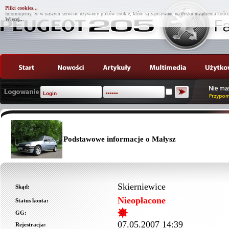
Pliki cookies...
Informujemy, że w naszym serwisie używamy plików cookie, które są zapisywane na dysku urządzenia końco
Więcej...
Podstawowe informacje o Małysz
Skierniewice
Skąd:
Nieopłacone
Status konta:
GG:
07.05.2007 14:39
Rejestracja: