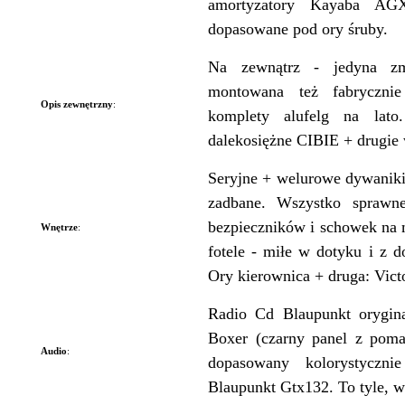
amortyzatory Kayaba AG
dopasowane pod ory śruby.
Na zewnątrz - jedyna zm
montowana też fabryczn
Opis zewnętrzny
:
komplety alufelg na lato
dalekosiężne CIBIE + drugie w
Seryjne + welurowe dywaniki
zadbane. Wszystko sprawne
bezpieczników i schowek na
Wnętrze
:
fotele - miłe w dotyku i z
Ory kierownica + druga: Victo
Radio Cd Blaupunkt orygin
Boxer (czarny panel z pom
Audio
:
dopasowany kolorystyczni
Blaupunkt Gtx132. To tyle, wi