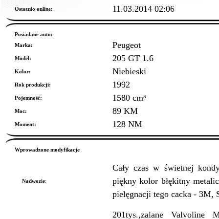
11.03.2014 02:06
Ostatnio online:
Posiadane auto:
Peugeot
Marka:
205 GT 1.6
Model:
Niebieski
Kolor:
1992
Rok produkcji:
1580 cm³
Pojemność:
89 KM
Moc:
128 NM
Moment:
Wprowadzone modyfikacje
Cały czas w świetnej kondy
piękny kolor błękitny metali
Nadwozie
:
pielęgnacji tego cacka - 3M, 
201tys.,zalane Valvoline