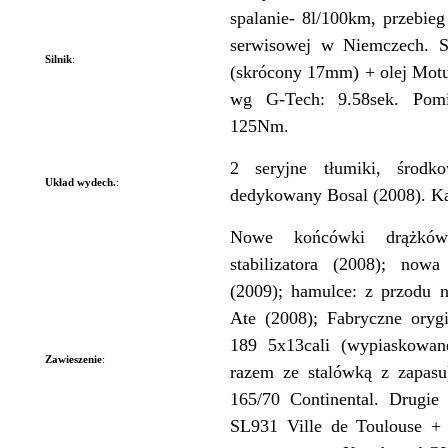
spalanie- 8l/100km, przebi
serwisowej w Niemczech. Sk
Silnik
:
(skrócony 17mm) + olej Mot
wg G-Tech: 9.58sek. Po
125Nm.
2 seryjne tłumiki, środk
Układ wydech.
:
dedykowany Bosal (2008). Kat
Nowe końcówki drążków
stabilizatora (2008); now
(2009); hamulce: z przodu 
Ate (2008); Fabryczne orygi
189 5x13cali (wypiaskowa
Zawieszenie
:
razem ze stalówką z zapas
165/70 Continental. Drugie
SL931 Ville de Toulouse + 