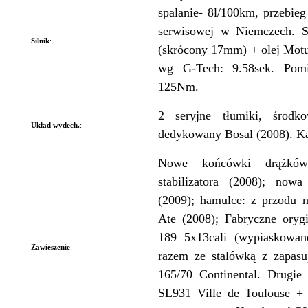
spalanie- 8l/100km, przebi
serwisowej w Niemczech. Sk
Silnik
:
(skrócony 17mm) + olej Mot
wg G-Tech: 9.58sek. Po
125Nm.
2 seryjne tłumiki, środk
Układ wydech.
:
dedykowany Bosal (2008). Kat
Nowe końcówki drążków
stabilizatora (2008); now
(2009); hamulce: z przodu 
Ate (2008); Fabryczne orygi
189 5x13cali (wypiaskowa
Zawieszenie
:
razem ze stalówką z zapas
165/70 Continental. Drugie
SL931 Ville de Toulouse + 