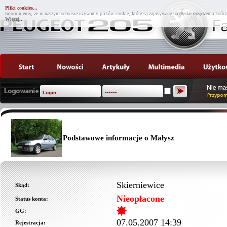
Pliki cookies...
Informujemy, że w naszym serwisie używamy plików cookie, które są zapisywane na dysku urządzenia końco
Więcej...
Podstawowe informacje o Małysz
Skierniewice
Skąd:
Nieopłacone
Status konta:
GG:
07.05.2007 14:39
Rejestracja: