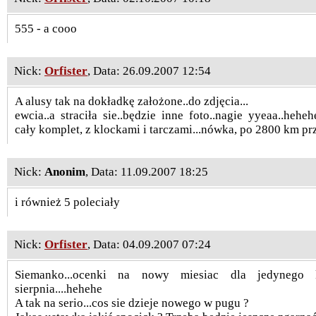
555 - a cooo
Nick:
Orfister
, Data: 26.09.2007 12:54
A alusy tak na dokładkę założone..do zdjęcia...
ewcia..a straciła sie..będzie inne foto..nagie yyeaa..hehe
cały komplet, z klockami i tarczami...nówka, po 2800 km prz
Nick:
Anonim
, Data: 11.09.2007 18:25
i również 5 poleciały
Nick:
Orfister
, Data: 04.09.2007 07:24
Siemanko...ocenki na nowy miesiac dla jedynego
sierpnia....hehehe
A tak na serio...cos sie dzieje nowego w pugu ?