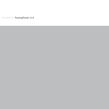
Powered by
TuningPortal v2.0