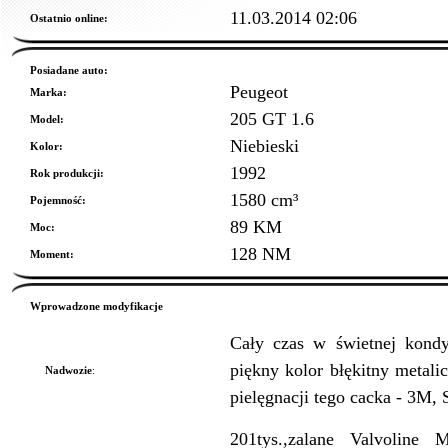
11.03.2014 02:06
Ostatnio online:
Posiadane auto:
Peugeot
Marka:
205 GT 1.6
Model:
Niebieski
Kolor:
1992
Rok produkcji:
1580 cm³
Pojemność:
89 KM
Moc:
128 NM
Moment:
Wprowadzone modyfikacje
Cały czas w świetnej kondy
piękny kolor błękitny metali
Nadwozie
:
pielęgnacji tego cacka - 3M, 
201tys.,zalane Valvoline