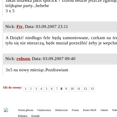
Jakas ustawka jakiś spocick ? Trzeba bedzie jeszcze zgarną
trójkątne party...hehehe
3 x 5
Nick:
Ftr
, Data: 03.09.2007 23:11
A Dzięki! niedługo fele będą zamontowane, czekam na śr
tyłu się nie mieszczą, będe musiał porzeźbić żeby je wepchn
Nick:
robson
, Data: 03.09.2007 09:40
3x5 na nowy miesiąc.Pozdrawiam
Idź do strony:
8
1
2
3
4
5
6
7
9
10
11
12
13
Strona główna
Użytkownicy
Klubowicze
Forum
Konto MAX
Galeria
Vide
Reklama
Kontakt