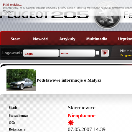
Pliki cookies...
Informujemy, że w naszym serwisie używamy plików cookie, które są zapisywane na dysku urządzenia końco
Więcej...
Podstawowe informacje o Małysz
Skierniewice
Skąd:
Nieopłacone
Status konta:
GG:
07.05.2007 14:39
Rejestracja: