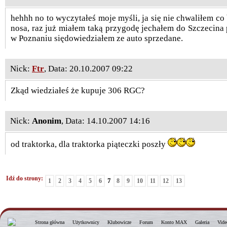
hehhh no to wyczytałeś moje myśli, ja się nie chwaliłem co
nosa, raz już miałem taką przygodę jechałem do Szczecina
w Poznaniu siędowiedziałem ze auto sprzedane.
Nick:
Ftr
, Data: 20.10.2007 09:22
Zkąd wiedziałeś że kupuje 306 RGC?
Nick:
Anonim
, Data: 14.10.2007 14:16
od traktorka, dla traktorka piąteczki poszły
Idź do strony:
7
1
2
3
4
5
6
8
9
10
11
12
13
Strona główna
Użytkownicy
Klubowicze
Forum
Konto MAX
Galeria
Vide