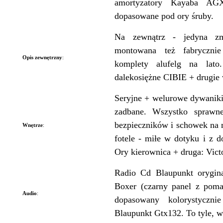
amortyzatory Kayaba AG
dopasowane pod ory śruby.
Na zewnątrz - jedyna zm
montowana też fabryczn
Opis zewnętrzny
:
komplety alufelg na lato
dalekosiężne CIBIE + drugie w
Seryjne + welurowe dywaniki
zadbane. Wszystko sprawne
bezpieczników i schowek na
Wnętrze
:
fotele - miłe w dotyku i z
Ory kierownica + druga: Victo
Radio Cd Blaupunkt orygin
Boxer (czarny panel z pom
Audio
:
dopasowany kolorystyczni
Blaupunkt Gtx132. To tyle, wi