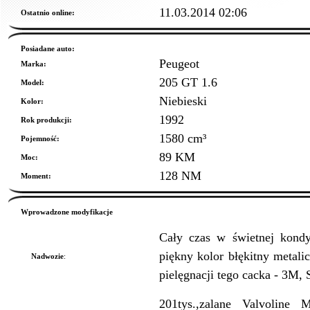
11.03.2014 02:06
Ostatnio online:
Posiadane auto:
Peugeot
Marka:
205 GT 1.6
Model:
Niebieski
Kolor:
1992
Rok produkcji:
1580 cm³
Pojemność:
89 KM
Moc:
128 NM
Moment:
Wprowadzone modyfikacje
Cały czas w świetnej kondy
piękny kolor błękitny metali
Nadwozie
:
pielęgnacji tego cacka - 3M, 
201tys.,zalane Valvoline