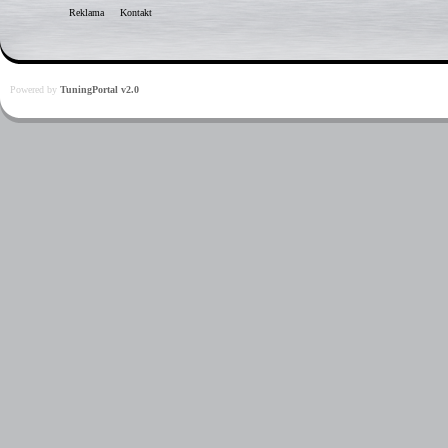
Reklama
Kontakt
Powered by
TuningPortal v2.0