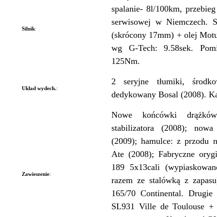
spalanie- 8l/100km, przebi
serwisowej w Niemczech. Sk
Silnik
:
(skrócony 17mm) + olej Mot
wg G-Tech: 9.58sek. Po
125Nm.
2 seryjne tłumiki, środk
Układ wydech.
:
dedykowany Bosal (2008). Kat
Nowe końcówki drążków
stabilizatora (2008); now
(2009); hamulce: z przodu 
Ate (2008); Fabryczne orygi
189 5x13cali (wypiaskowa
Zawieszenie
:
razem ze stalówką z zapas
165/70 Continental. Drugie
SL931 Ville de Toulouse + 