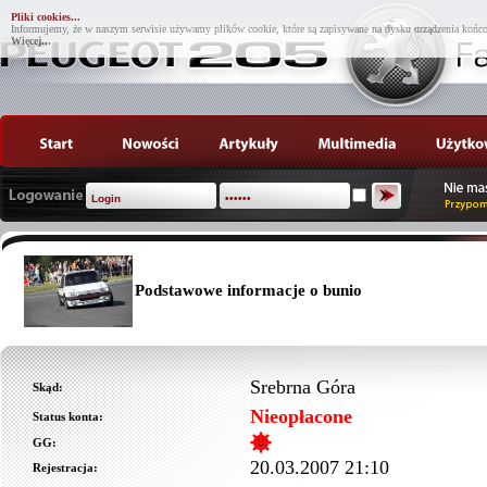
Pliki cookies...
Informujemy, że w naszym serwisie używamy plików cookie, które są zapisywane na dysku urządzenia końco
Więcej...
Podstawowe informacje o bunio
Srebrna Góra
Skąd:
Nieopłacone
Status konta:
GG:
20.03.2007 21:10
Rejestracja: