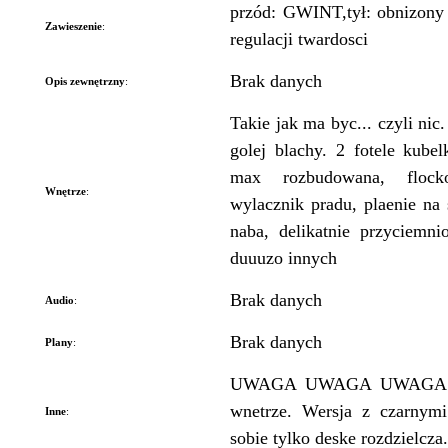
przód: GWINT,tył: obnizon
Zawieszenie
:
regulacji twardosci
Brak danych
Opis zewnętrzny
:
Takie jak ma byc... czyli ni
golej blachy. 2 fotele kube
max rozbudowana, flocko
Wnętrze
:
wylacznik pradu, plaenie na 
naba, delikatnie przyciemni
duuuzo innych
Brak danych
Audio
:
Brak danych
Plany
:
UWAGA UWAGA UWAGA!!! 
wnetrze. Wersja z czarnymi
Inne
:
sobie tylko deske rozdzielcza