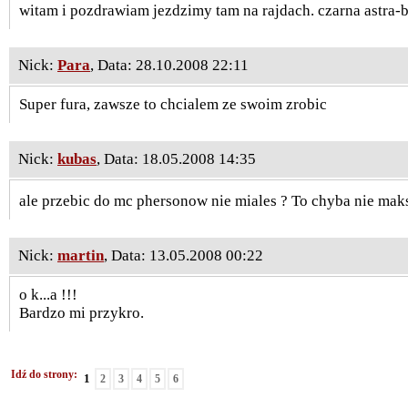
witam i pozdrawiam jezdzimy tam na rajdach. czarna astra-
Nick:
Para
, Data: 28.10.2008 22:11
Super fura, zawsze to chcialem ze swoim zrobic
Nick:
kubas
, Data: 18.05.2008 14:35
ale przebic do mc phersonow nie miales ? To chyba nie ma
Nick:
martin
, Data: 13.05.2008 00:22
o k...a !!!
Bardzo mi przykro.
Idź do strony:
1
2
3
4
5
6