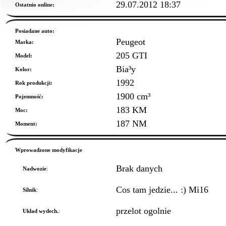
29.07.2012 18:37
Ostatnio online:
Posiadane auto:
Peugeot
Marka:
205 GTI
Model:
Bia³y
Kolor:
1992
Rok produkcji:
1900 cm³
Pojemność:
183 KM
Moc:
187 NM
Moment:
Wprowadzone modyfikacje
Brak danych
Nadwozie
:
Cos tam jedzie... :) Mi16
Silnik
:
przelot ogolnie
Układ wydech.
: