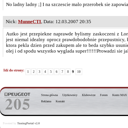
No ladny ladny ;] I na szczescie malo przerobek sie zapowia
Nick:
MunneCTI
, Data: 12.03.2007 20:35
Autko jest przepiekne naprawde bylismy zaskoczeni z Lor
jest niemal idealny oprocz prawdobodobnie przepustnicy, 
ktora pekla dzien przed zakupem ale to beda szybko usunie
olej i od spodu wszystko wyglada super!!!!!!Prowadzi sie jak
Idź do strony:
9
1
2
3
4
5
6
7
8
10
Strona główna
Użytkownicy
Klubowicze
Forum
Konto MAX
Reklama
Kontakt
Powered by
TuningPortal v2.0