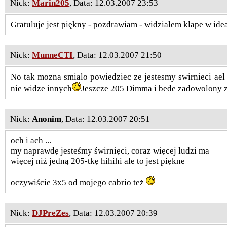
Nick:
Marin205
, Data: 12.03.2007 23:53
Gratuluje jest piękny - pozdrawiam - widziałem klape w ide
Nick:
MunneCTI
, Data: 12.03.2007 21:50
No tak mozna smialo powiedziec ze jestesmy swirnieci ael 
nie widze innych
Jeszcze 205 Dimma i bede zadowolony z
Nick:
Anonim
, Data: 12.03.2007 20:51
och i ach ...
my naprawdę jesteśmy świrnięci, coraz więcej ludzi ma
więcej niż jedną 205-tkę hihihi ale to jest piękne
oczywiście 3x5 od mojego cabrio też
Nick:
DJPreZes
, Data: 12.03.2007 20:39