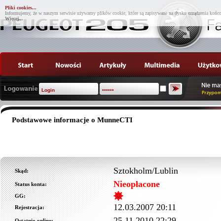
Pliki cookies...
Informujemy, że w naszym serwisie używamy plików cookie, które są zapisywane na dysku urządzenia końco
Więcej...
Podstawowe informacje o MunneCTI
Sztokholm/Lublin
Skąd:
Nieopłacone
Status konta:
GG:
12.03.2007 20:11
Rejestracja:
25.11.2010 22:29
Ostatnio online: