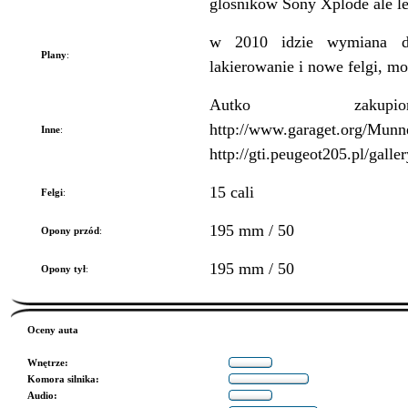
glosnikow Sony Xplode ale le
w 2010 idzie wymiana d
Plany
:
lakierowanie i nowe felgi, mo
Autko zakupio
http://www.garaget.org/Munn
Inne
:
http://gti.peugeot205.pl/gall
15 cali
Felgi
:
195 mm / 50
Opony przód
:
195 mm / 50
Opony tył
:
Oceny auta
Wnętrze
:
Komora silnika
:
Audio
: