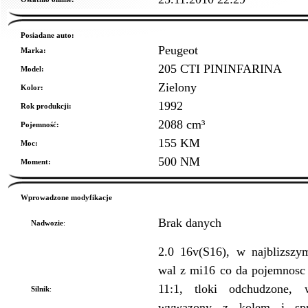
Posiadane auto:
Peugeot
Marka:
205 CTI PININFARINA
Model:
Zielony
Kolor:
1992
Rok produkcji:
2088 cm³
Pojemność:
155 KM
Moc:
500 NM
Moment:
Wprowadzone modyfikacje
Brak danych
Nadwozie
:
2.0 16v(S16), w najblizszy
wal z mi16 co da pojemnosc
11:1, tloki odchudzone, 
Silnik
:
wywazony z kolem i sprz