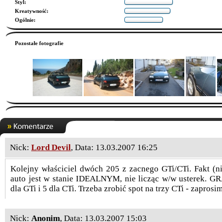
Styl
:
Kreatywność
:
Ogólnie
:
Pozostałe fotografie
Nick:
Lord Devil
, Data: 13.03.2007 16:25
Kolejny właściciel dwóch 205 z zacnego GTi/CTi. Fakt (n
auto jest w stanie IDEALNYM, nie licząc w/w usterek. G
dla GTi i 5 dla CTi. Trzeba zrobić spot na trzy CTi - zaprosi
Nick:
Anonim
, Data: 13.03.2007 15:03