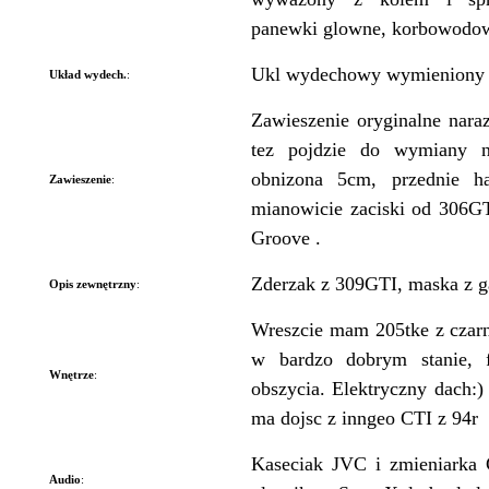
panewki glowne, korbowodow
Ukl wydechowy wymieniony n
Układ wydech.
:
Zawieszenie oryginalne nara
tez pojdzie do wymiany n
obnizona 5cm, przednie h
Zawieszenie
:
mianowicie zaciski od 306GT
Groove .
Zderzak z 309GTI, maska z 
Opis zewnętrzny
:
Wreszcie mam 205tke z czarn
w bardzo dobrym stanie, f
Wnętrze
:
obszycia. Elektryczny dach:
ma dojsc z inngeo CTI z 94r
Kaseciak JVC i zmieniarka 
Audio
: