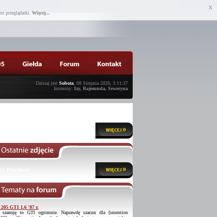
X
mi przeglądarki.
Więcej...
Dzisiaj jest
Sobota
, 08 Sierpnia 2026, 3:11:37
Imieniny:
Izy, Rajmunda, Seweryna
fil:
szczechur
fil:
PiotrDiesel
 205 GTI 1.6 '87 r.
 szanuję to GTI ogromnie. Naprawdę szacun dla [smention