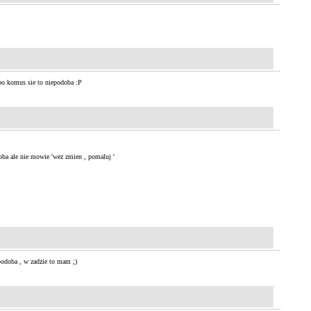
bo komus sie to niepodoba :P
oba ale nie mowie 'wez zmien , pomaluj '
podoba , w zadzie to mam ;)