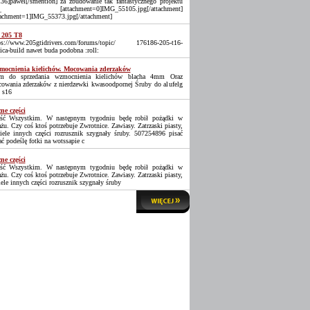
36]pawel[/smention] za zbudowanie tak fantastycznego projektu
_ [attachment=0]IMG_55105.jpg[/attachment]
tachment=1]IMG_55373.jpg[/attachment]
 205 T8
ps://www.205gtidrivers.com/forums/topic/ 176186-205-t16-
lica-build nawet buda podobna :roll:
ocnienia kielichów. Mocowania zderzaków
 do sprzedania wzmocnienia kielichów blacha 4mm Oraz
owania zderzaków z nierdzewki kwasoodpornej Śruby do alufelg
 s16
ne części
ść Wszystkim. W następnym tygodniu będę robił pożądki w
ażu. Czy coś ktoś potrzebuje Zwrotnice. Zawiasy. Zatrzaski piasty,
iele innych części rozrusznik szygnały śruby. 507254896 pisać
ać podeślę fotki na wotssapie c
ne części
ść Wszystkim. W następnym tygodniu będę robił pożądki w
ażu. Czy coś ktoś potrzebuje Zwrotnice. Zawiasy. Zatrzaski piasty,
iele innych części rozrusznik szygnały śruby