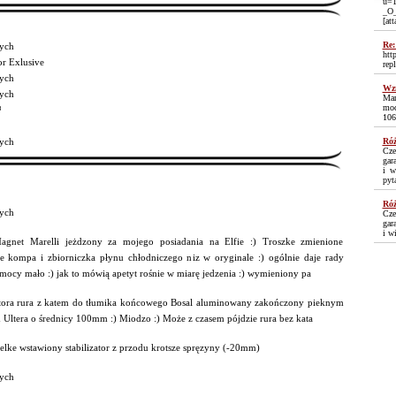
u=1
_O
[at
Re:
ych
htt
or Exlusive
rep
ych
Wzm
ych
Mam
moc
³
106
ych
Róż
Cze
gar
i w
pyt
Róż
ych
Cze
gar
i w
gnet Marelli jeżdzony za mojego posiadania na Elfie :) Troszke zmienione
ie kompa i zbiorniczka płynu chłodniczego niz w oryginale :) ogólnie daje rady
mocy mało :) jak to mówią apetyt rośnie w miarę jedzenia :) wymieniony pa
tora rura z katem do tłumika końcowego Bosal aluminowany zakończony pieknym
Ultera o średnicy 100mm :) Miodzo :) Może z czasem pójdzie rura bez kata
elke wstawiony stabilizator z przodu krotsze spręzyny (-20mm)
ych