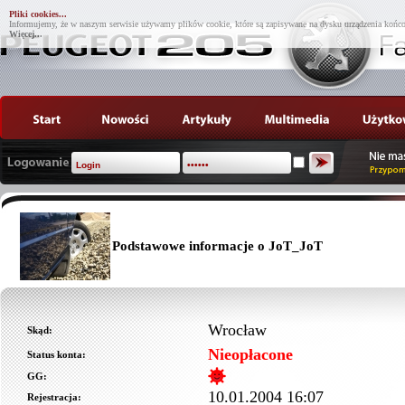
Pliki cookies...
Informujemy, że w naszym serwisie używamy plików cookie, które są zapisywane na dysku urządzenia końco
Więcej...
Podstawowe informacje o JoT_JoT
Wrocław
Skąd:
Nieopłacone
Status konta:
GG:
10.01.2004 16:07
Rejestracja: