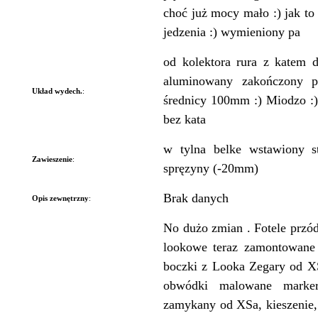
choć już mocy mało :) jak to
jedzenia :) wymieniony pa
od kolektora rura z katem 
aluminowany zakończony 
Układ wydech.
:
średnicy 100mm :) Miodzo :)
bez kata
w tylna belke wstawiony st
Zawieszenie
:
spręzyny (-20mm)
Brak danych
Opis zewnętrzny
:
No dużo zmian . Fotele przód
lookowe teraz zamontowane 
boczki z Looka Zegary od XS
obwódki malowane marke
zamykany od XSa, kieszenie,