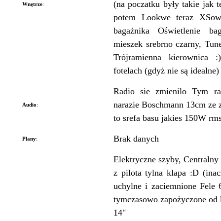
(na poczatku były takie jak t
Wnętrze
:
potem Lookwe teraz XSowe
bagażnika Oświetlenie ba
mieszek srebrno czarny, Tun
Trójramienna kierownica 
fotelach (gdyż nie są idealne)
Radio sie zmienilo Tym r
narazie Boschmann 13cm ze z
Audio
:
to srefa basu jakies 150W rm
Brak danych
Plany
:
Elektryczne szyby, Centralny
z pilota tylna klapa :D (ina
uchylne i zaciemnione Fele 
tymczasowo zapożyczone od k
14