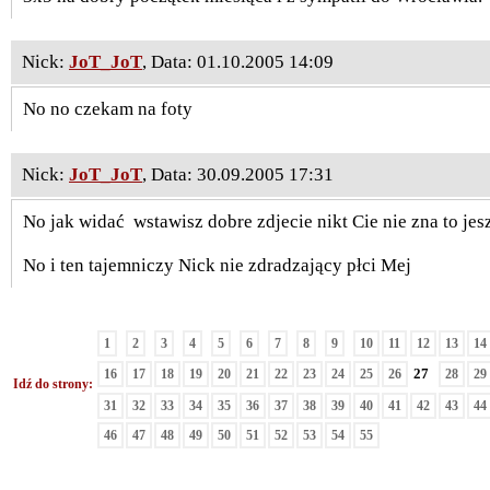
Nick:
JoT_JoT
, Data: 01.10.2005 14:09
No no czekam na foty
Nick:
JoT_JoT
, Data: 30.09.2005 17:31
No jak widać
wstawisz dobre zdjecie nikt Cie nie zna to je
No i ten tajemniczy Nick nie zdradzający płci Mej
1
2
3
4
5
6
7
8
9
10
11
12
13
14
27
16
17
18
19
20
21
22
23
24
25
26
28
29
Idź do strony:
31
32
33
34
35
36
37
38
39
40
41
42
43
44
46
47
48
49
50
51
52
53
54
55