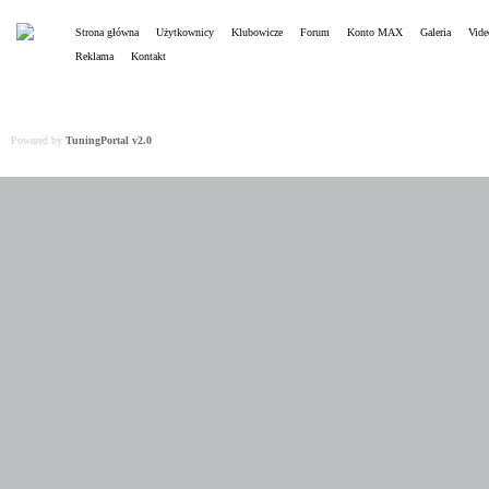
Strona główna
Użytkownicy
Klubowicze
Forum
Konto MAX
Galeria
Vide
Reklama
Kontakt
Powered by
TuningPortal v2.0