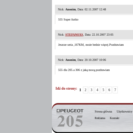
Nick:
Anonim
, Data: 02.11.2007 12:48
555 Super Autko
Nick:
STEFANOXS
, Data: 22.10.2007 23:05
Jeszcze seria ,167KM, może bedzie więcej.Pozdrawiam
Nick:
Anonim
, Data: 20.10.2007 10:06
555 dla 205.a 306 z jaką mocą.pozdrawiam
Idź do strony:
1
2
3
4
5
6
7
Strona główna
Użytkownicy
Reklama
Kontakt