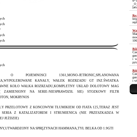
u=1
_O
[at
Re:
ych
htt
rep
ych
³
Wzm
Mam
ych
moc
ych
106
Róż
Cze
gar
i w
pyt
ych
Róż
Cze
IK O POJEMNOSCI 1361,MONO-JETRONIC,SPLANOWANA
gar
CA,WYPOLEROWANE KANAŁY, WAŁEK ROZRZADU GT INZ.ŚWIATKA
i w
TAWNE KOŁO WAŁKA ROZRZADU,KOMPLETNY UKŁAD DOLOTOWY MAG
( ZAMIENIONY NA SERIE-NIESPRAWDZIŁ SIE) STOZKOWY FILTR
OTON, MOKRYNOS
ŁY PRZELOTOWY Z KONCOWYM TŁUMIKIEM OD FIATA 125,TERAZ JEST
 SERIA Z KATALIZATOREM I STRUMIENICA (NIE PRZESZKADZA W
J JEŻDZIE)
NY,UTWARDZONY NA SPRĘZYNACH HAMMANA,TYŁ BELKA OD 1.9GTI