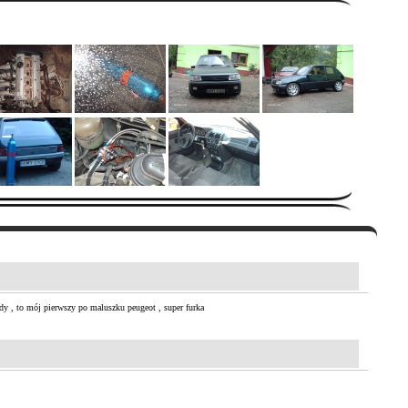
dy , to mój pierwszy po maluszku peugeot , super furka