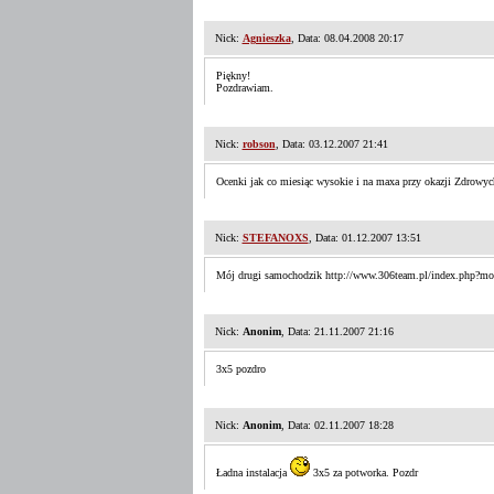
Nick:
Agnieszka
, Data: 08.04.2008 20:17
Piękny!
Pozdrawiam.
Nick:
robson
, Data: 03.12.2007 21:41
Ocenki jak co miesiąc wysokie i na maxa przy okazji Zdrow
Nick:
STEFANOXS
, Data: 01.12.2007 13:51
Mój drugi samochodzik http://www.306team.pl/index.php?
Nick:
Anonim
, Data: 21.11.2007 21:16
3x5 pozdro
Nick:
Anonim
, Data: 02.11.2007 18:28
Ładna instalacja
3x5 za potworka. Pozdr