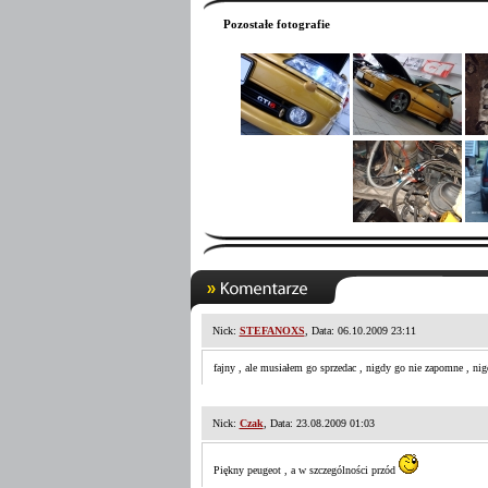
Pozostałe fotografie
Nick:
STEFANOXS
, Data: 06.10.2009 23:11
fajny , ale musiałem go sprzedac , nigdy go nie zapomne , nig
Nick:
Czak
, Data: 23.08.2009 01:03
Piękny peugeot , a w szczególności przód