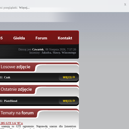
X
mi przeglądarki.
Więcej...
Dzisiaj jest
Czwartek
, 06 Sierpnia 2026, 7:57:20
Imieniny:
Jakuba, Sławy, Wincentego
fil:
Czak
fil:
PiotrDiesel
 205 GTI 1.6 '87 r.
 szanuję to GTI ogromnie. Naprawdę szacun dla [smention