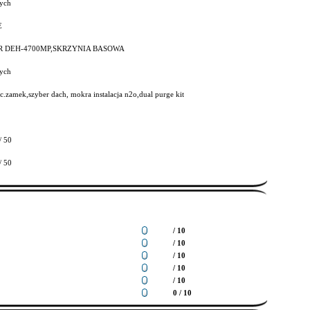
ych
E
R DEH-4700MP,SKRZYNIA BASOWA
ych
 c.zamek,szyber dach, mokra instalacja n2o,dual purge kit
/ 50
/ 50
/ 10
/ 10
/ 10
/ 10
/ 10
0 / 10