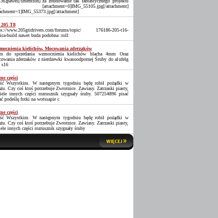
36]pawel[/smention] za zbudowanie tak fantastycznego projektu
_ [attachment=0]IMG_55105.jpg[/attachment]
tachment=1]IMG_55373.jpg[/attachment]
 205 T8
ps://www.205gtidrivers.com/forums/topic/ 176186-205-t16-
lica-build nawet buda podobna :roll:
ocnienia kielichów. Mocowania zderzaków
 do sprzedania wzmocnienia kielichów blacha 4mm Oraz
owania zderzaków z nierdzewki kwasoodpornej Śruby do alufelg
 s16
ne części
ść Wszystkim. W następnym tygodniu będę robił pożądki w
ażu. Czy coś ktoś potrzebuje Zwrotnice. Zawiasy. Zatrzaski piasty,
iele innych części rozrusznik szygnały śruby. 507254896 pisać
ać podeślę fotki na wotssapie c
ne części
ść Wszystkim. W następnym tygodniu będę robił pożądki w
ażu. Czy coś ktoś potrzebuje Zwrotnice. Zawiasy. Zatrzaski piasty,
iele innych części rozrusznik szygnały śruby