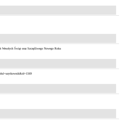
ych Wesołych Świąt oraz Szczęśliwego Nowego Roku
modul=uzytkownik&id=1569