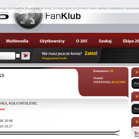
wego użytkownika. Korzystając ze strony wyrażasz zgodę na używanie cookie zgodnie z aktualnymi ustawienia
Komentarze:
68
XS
Ostatni:
STEFANOXS
, 06.10.2009
Pro
KA, KOŁO MYSLENIC
one
Pro
06 20:06
10 10:27
Re:
Ale