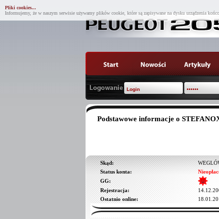
Pliki cookies...
Informujemy, że w naszym serwisie używamy plików cookie, które są zapisywane na dysku urządzenia końco
Podstawowe informacje o STEFANO
Skąd:
WEGLÓW
Status konta:
Nieopłac
GG:
Rejestracja:
14.12.20
Ostatnio online:
18.01.20