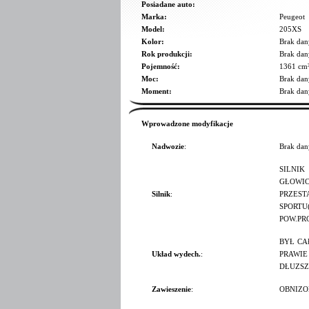
Posiadane auto:
Marka:
Peugeot
Model:
205XS
Kolor:
Brak dan
Rok produkcji:
Brak dan
Pojemność:
1361 cm
Moc:
Brak dan
Moment:
Brak dan
Wprowadzone modyfikacje
Nadwozie
:
Brak dan
SILN
GŁOWI
Silnik
:
PRZES
SPORTU
POW.PR
BYŁ CA
Układ wydech.
:
PRAWIE
DŁUZSZE
Zawieszenie
:
OBNIZO