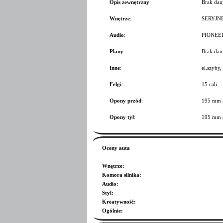
Opis zewnętrzny
:
Brak dan
Wnętrze
:
SERYJN
Audio
:
PIONEE
Plany
:
Brak dan
Inne
:
el.szyby,
Felgi
:
15 cali
Opony przód
:
195 mm 
Opony tył
:
195 mm 
Oceny auta
Wnętrze
:
Komora silnika
:
Audio
:
Styl
:
Kreatywność
:
Ogólnie
: