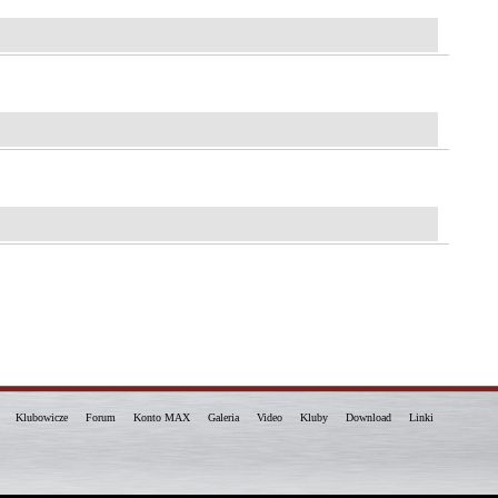
Klubowicze
Forum
Konto MAX
Galeria
Video
Kluby
Download
Linki