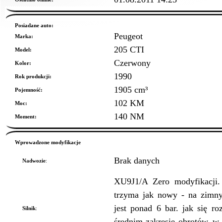
Posiadane auto:
Peugeot
Marka:
205 CTI
Model:
Czerwony
Kolor:
1990
Rok produkcji:
1905 cm³
Pojemność:
102 KM
Moc:
140 NM
Moment:
Wprowadzone modyfikacje
Brak danych
Nadwozie
:
XU9J1/A Zero modyfikacji. 
trzyma jak nowy - na zimn
jest ponad 6 bar. jak się ro
Silnik
:
średnim zakresie obrotów..w