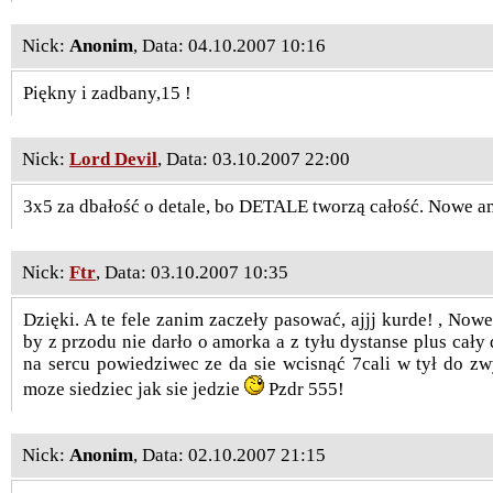
Nick:
Anonim
, Data: 04.10.2007 10:16
Piękny i zadbany,15 !
Nick:
Lord Devil
, Data: 03.10.2007 22:00
3x5 za dbałość o detale, bo DETALE tworzą całość. Nowe am
Nick:
Ftr
, Data: 03.10.2007 10:35
Dzięki. A te fele zanim zaczeły pasować, ajjj kurde! , Now
by z przodu nie darło o amorka a z tyłu dystanse plus cały
na sercu powiedziwec ze da sie wcisnąć 7cali w tył do zw
moze siedziec jak sie jedzie
Pzdr 555!
Nick:
Anonim
, Data: 02.10.2007 21:15