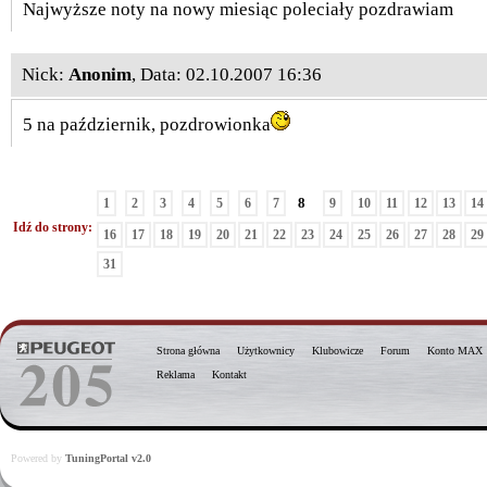
Najwyższe noty na nowy miesiąc poleciały pozdrawiam
Nick:
Anonim
, Data: 02.10.2007 16:36
5 na październik, pozdrowionka
8
1
2
3
4
5
6
7
9
10
11
12
13
14
Idź do strony:
16
17
18
19
20
21
22
23
24
25
26
27
28
29
31
Strona główna
Użytkownicy
Klubowicze
Forum
Konto MAX
Reklama
Kontakt
Powered by
TuningPortal v2.0