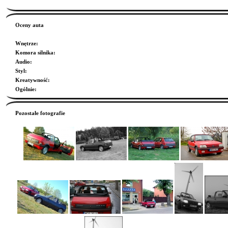
Oceny auta
Wnętrze
:
Komora silnika
:
Audio
:
Styl
:
Kreatywność
:
Ogólnie
:
Pozostałe fotografie