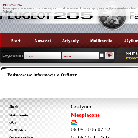
Pliki cookies...
Informujemy, że w naszym serwisie używamy plików cookie, które są zapisywane na dysku urządzenia końco
Więcej...
Podstawowe informacje o Orfister
Gostynin
Skąd:
Nieopłacone
Status konta:
GG:
06.09.2006 07:52
Rejestracja:
01.08.2011 14:25
Ostatnio online: