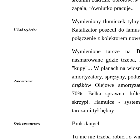
zapala, równiutko pracuje..
Wymieniony tłumiczek tylny
Katalizator poszedł do lamus
Układ wydech.
:
połączenie z kolektorem now
Wymienione tarcze na Br
nasmarowane gdzie trzeba,
"kupy"... W planach na wios
amortyzatory, sprężyny, pod
Zawieszenie
:
drążków Olejowe amortyza
70%. Belka sprawna, kółec
skrzypi. Hamulce - syste
tarczami,tył bębny
Brak danych
Opis zewnętrzny
:
Tu nic nie trzeba robic...o wn