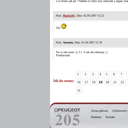
a co brzmi jak gti ?
hehehe to tylko moj silniczek a zegary m
Nick:
Marin205
, Data: 02.04.2007 15:22
555
Nick:
Anonim
, Data: 01.04.2007 11:34
No to ode mnie -5,-5 i -5 tak dla odmiany ;)
Pozdrawiam
1
2
3
4
5
6
7
Idź do strony:
19
16
17
18
20
21
22
31
Strona główna
Użytkownicy
Reklama
Kontakt