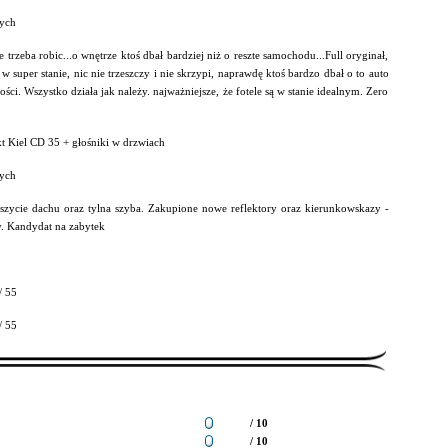
ych
e trzeba robic...o wnętrze ktoś dbał bardziej niż o reszte samochodu...Full oryginał,
w super stanie, nic nie trzeszczy i nie skrzypi, naprawdę ktoś bardzo dbał o to auto
ości. Wszystko działa jak należy. najważniejsze, że fotele są w stanie idealnym. Zero
t Kiel CD 35 + głośniki w drzwiach
ych
zycie dachu oraz tylna szyba. Zakupione nowe reflektory oraz kierunkowskazy -
y. Kandydat na zabytek
/ 55
/ 55
/ 10
/ 10