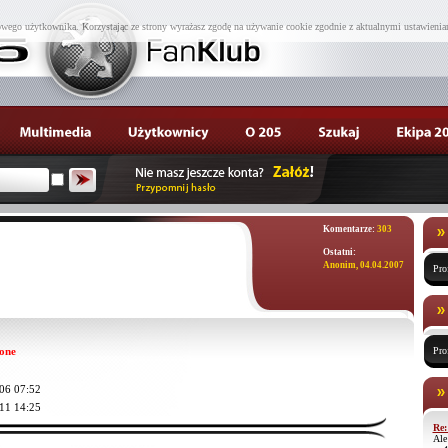
wego użytkownika. Korzystając ze strony wyrażasz zgodę na używanie cookie zgodnie z aktualnymi ustawienia
Komentarze:
303
Ostatni:
Anonim, 04.04.2007
Pro
one
Pro
06 07:52
11 14:25
Re:
Ale