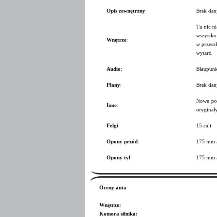
Opis zewnętrzny
:
Brak dan
Tu nic ni
wszystko 
Wnętrze
:
w przeszł
wytarć.
Audio
:
Blaupunk
Plany
:
Brak dan
Nowe pos
Inne
:
oryginał
Felgi
:
15 cali
Opony przód
:
175 mm 
Opony tył
:
175 mm 
Oceny auta
Wnętrze
:
Komora silnika
: