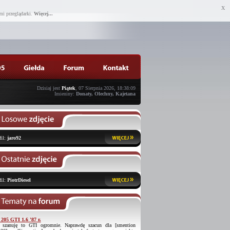
X
mi przeglądarki.
Więcej...
Dzisiaj jest
Piątek
, 07 Sierpnia 2026, 18:38:09
Imieniny:
Donaty, Olechny, Kajetana
fil:
jaro92
fil:
PiotrDiesel
 205 GTI 1.6 '87 r.
 szanuję to GTI ogromnie. Naprawdę szacun dla [smention