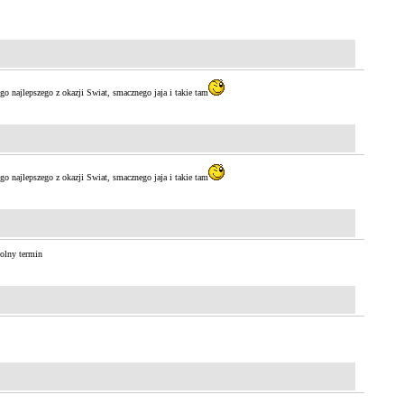
ego najlepszego z okazji Swiat, smacznego jaja i takie tam
ego najlepszego z okazji Swiat, smacznego jaja i takie tam
wolny termin