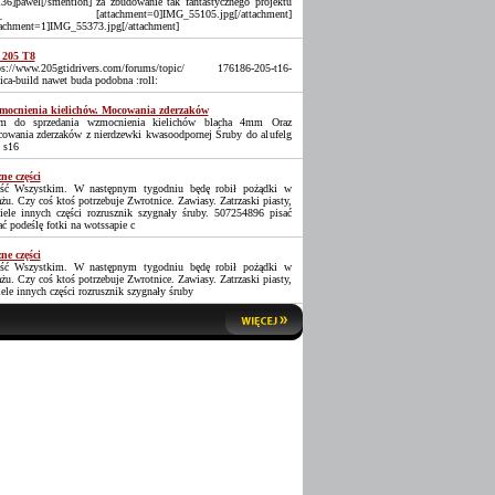
36]pawel[/smention] za zbudowanie tak fantastycznego projektu
_ [attachment=0]IMG_55105.jpg[/attachment]
tachment=1]IMG_55373.jpg[/attachment]
 205 T8
ps://www.205gtidrivers.com/forums/topic/ 176186-205-t16-
lica-build nawet buda podobna :roll:
ocnienia kielichów. Mocowania zderzaków
 do sprzedania wzmocnienia kielichów blacha 4mm Oraz
owania zderzaków z nierdzewki kwasoodpornej Śruby do alufelg
 s16
ne części
ść Wszystkim. W następnym tygodniu będę robił pożądki w
ażu. Czy coś ktoś potrzebuje Zwrotnice. Zawiasy. Zatrzaski piasty,
iele innych części rozrusznik szygnały śruby. 507254896 pisać
ać podeślę fotki na wotssapie c
ne części
ść Wszystkim. W następnym tygodniu będę robił pożądki w
ażu. Czy coś ktoś potrzebuje Zwrotnice. Zawiasy. Zatrzaski piasty,
iele innych części rozrusznik szygnały śruby