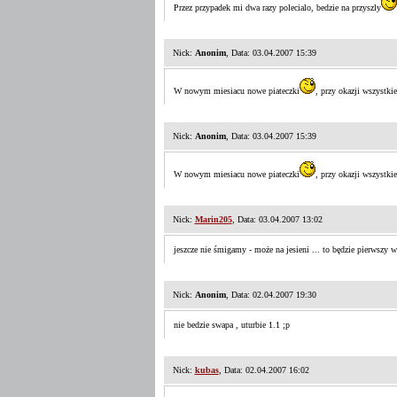
Przez przypadek mi dwa razy polecialo, bedzie na przyszly
Nick:
Anonim
, Data: 03.04.2007 15:39
W nowym miesiacu nowe piateczki
, przy okazji wszystki
Nick:
Anonim
, Data: 03.04.2007 15:39
W nowym miesiacu nowe piateczki
, przy okazji wszystki
Nick:
Marin205
, Data: 03.04.2007 13:02
jeszcze nie śmigamy - może na jesieni ... to będzie pierwszy 
Nick:
Anonim
, Data: 02.04.2007 19:30
nie bedzie swapa , uturbie 1.1 ;p
Nick:
kubas
, Data: 02.04.2007 16:02