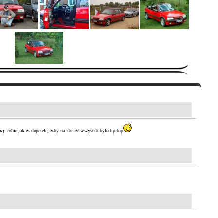
ji robie jakies duperele, zeby na koniec wszystko bylo tip top