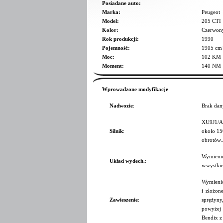
Posiadane auto:
Marka:
Peugeot
Model:
205 CTI
Kolor:
Czerwon
Rok produkcji:
1990
Pojemność:
1905 cm
Moc:
102 KM
Moment:
140 NM
Wprowadzone modyfikacje
Nadwozie
:
Brak dan
XU9J1/A 
Silnik
:
około 150
obrotów..
Wymienio
Układ wydech.
:
wszystkie
Wymienio
i złożon
Zawieszenie
:
sprężyny
powyżej 
Bendix z