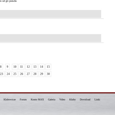
am od gti prawda
8
9
10
11
12
13
14
15
23
24
25
26
27
28
29
30
Klubowicze
Forum
Konto MAX
Galeria
Video
Kluby
Download
Linki