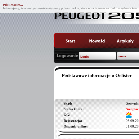
Pliki cookies...
Informujemy, że w naszym serwisie używamy plików cookie, które są zapisywane na dysku urządzenia końco
Podstawowe informacje o Orfister
Skąd:
Gostynin
Status konta:
Nieopłac
GG:
Rejestracja:
06.09.20
Ostatnio online:
01.08.20