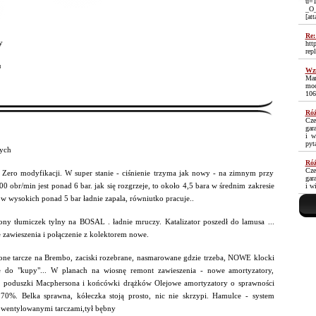
u=1
_O
[at
Re:
y
htt
rep
³
Wzm
Mam
moc
106
Róż
Cze
gar
i w
pyt
ych
Róż
Cze
Zero modyfikacji. W super stanie - ciśnienie trzyma jak nowy - na zimnym przy
gar
0 obr/min jest ponad 6 bar. jak się rozgrzeje, to około 4,5 bara w średnim zakresie
i w
w wysokich ponad 5 bar ładnie zapala, równiutko pracuje..
ny tłumiczek tylny na BOSAL . ładnie mruczy. Katalizator poszedł do lamusa ...
 zawieszenia i połączenie z kolektorem nowe.
ne tarcze na Brembo, zaciski rozebrane, nasmarowane gdzie trzeba, NOWE klocki
e do "kupy"... W planach na wiosnę remont zawieszenia - nowe amortyzatory,
, poduszki Macphersona i końcówki drążków Olejowe amortyzatory o sprawności
70%. Belka sprawna, kółeczka stoją prosto, nic nie skrzypi. Hamulce - system
 wentylowanymi tarczami,tył bębny