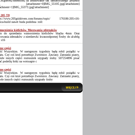
36]pawel[/smention] za zbudowanie tak fantastycznego projektu
_ [attachment=0]IMG_55105.jpg[/attachment]
tachment=1]IMG_55373.jpg[/attachment]
 205 T8
ps://www.205gtidrivers.com/forums/topic/ 176186-205-t16-
lica-build nawet buda podobna :roll:
ocnienia kielichów. Mocowania zderzaków
 do sprzedania wzmocnienia kielichów blacha 4mm Oraz
owania zderzaków z nierdzewki kwasoodpornej Śruby do alufelg
 s16
ne części
ść Wszystkim. W następnym tygodniu będę robił pożądki w
ażu. Czy coś ktoś potrzebuje Zwrotnice. Zawiasy. Zatrzaski piasty,
iele innych części rozrusznik szygnały śruby. 507254896 pisać
ać podeślę fotki na wotssapie c
ne części
ść Wszystkim. W następnym tygodniu będę robił pożądki w
ażu. Czy coś ktoś potrzebuje Zwrotnice. Zawiasy. Zatrzaski piasty,
iele innych części rozrusznik szygnały śruby