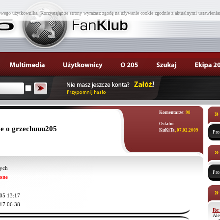
wego użytkownika. Korzystając ze strony wyrażasz zgodę na używanie cookie zgodnie z aktualnymi ustawienia
Komentarze:
98
Ostatni:
e o grzechuuu205
KuKiTa
, 07.02.2009
Pro
ych
Pro
one
05 13:17
17 06:38
Re:
Ale