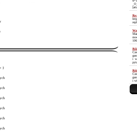
u=1
_O
[at
Re:
htt
y
rep
Wzm
³
Mam
moc
106
Róż
Cze
gar
i w
pyt
 :)
Róż
Cze
gar
ych
i w
ych
ych
ych
ych
ych