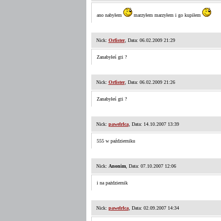
ano nabyłem
marzyłem marzyłem i go kupiłem
Nick:
Orfister
, Data: 06.02.2009 21:29
Zanabyłeś gti ?
Nick:
Orfister
, Data: 06.02.2009 21:26
Zanabyłeś gti ?
Nick:
pawelrlca
, Data: 14.10.2007 13:39
555 w październiku
Nick:
Anonim
, Data: 07.10.2007 12:06
i na pażdziernik
Nick:
pawelrlca
, Data: 02.09.2007 14:34