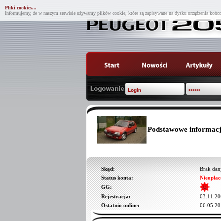
Pliki cookies...
Informujemy, że w naszym serwisie używamy plików cookie, które są zapisywane na dysku urządzenia końco
Podstawowe informacj
Skąd:
Brak dan
Status konta:
Nieopłac
GG:
Rejestracja:
03.11.20
Ostatnio online:
06.05.20