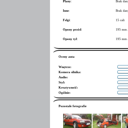
Plany
:
Brak dan
Inne
:
Brak dan
Felgi
:
15 cali
Opony przód
:
195 mm 
Opony tył
:
195 mm 
Oceny auta
Wnętrze
:
Komora silnika
:
Audio
:
Styl
:
Kreatywność
:
Ogólnie
:
Pozostałe fotografie