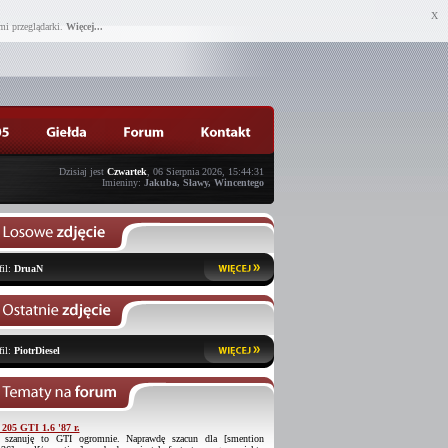
X
mi przeglądarki.
Więcej...
Dzisiaj jest
Czwartek
, 06 Sierpnia 2026, 15:44:31
Imieniny:
Jakuba, Sławy, Wincentego
fil:
DruaN
fil:
PiotrDiesel
 205 GTI 1.6 '87 r.
 szanuję to GTI ogromnie. Naprawdę szacun dla [smention