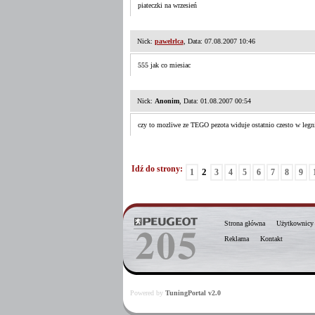
piateczki na wrzesień
Nick:
pawelrlca
, Data: 07.08.2007 10:46
555 jak co miesiac
Nick:
Anonim
, Data: 01.08.2007 00:54
czy to mozliwe ze TEGO pezota widuje ostatnio czesto w legni
Idź do strony:
2
1
3
4
5
6
7
8
9
Strona główna
Użytkownicy
Reklama
Kontakt
Powered by
TuningPortal v2.0