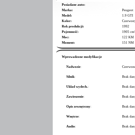
Posiadane auto:
Marka:
Peugeot
Model:
1.9 GTI
Kolor:
Czerwon
Rok produkcji:
1992
Pojemność:
1905 cm
Moc:
122 KM
Moment:
151 NM
Wprowadzone modyfikacje
Nadwozie
:
Czerwone
Silnik
:
Brak dan
Układ wydech.
:
Brak dan
Zawieszenie
:
Brak dan
Opis zewnętrzny
:
Brak dan
Wnętrze
:
Brak dan
Audio
:
Brak dan