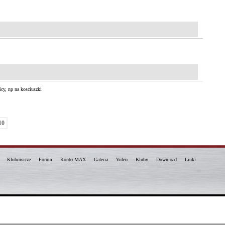
cy, np na kosciuszki
10
Klubowicze
Forum
Konto MAX
Galeria
Video
Kluby
Download
Linki