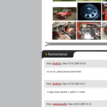
Nick:
KuKiTa
, Data: 07.02.2009 18:18
no no no, pokaż jeszcze przód foteli
Nick:
KuKiTa
, Data: 07.02.2009 10:57
z czego masz znaczek w grillu? w looku
Nick:
grzechuuu205
, Data: 06.02.2009 21:55