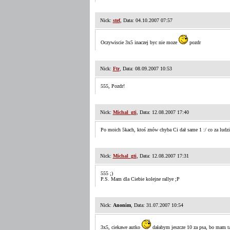
Nick:
stef
, Data: 04.10.2007 07:57
Oczywiscie 3x5 inaczej byc nie moze
pozdr
Nick:
Ftr
, Data: 08.09.2007 10:53
555, Pozdr!
Nick:
Michal_gti
, Data: 12.08.2007 17:40
Po moich 5kach, ktoś znów chyba Ci dał same 1 :/ co za ludzi
Nick:
Michal_gti
, Data: 12.08.2007 17:31
555 ;)
P.S. Mam dla Ciebie kolejne rallye ;P
Nick:
Anonim
, Data: 31.07.2007 10:54
3x5, ciekawe autko
dałabym jeszcze 10 za psa, bo mam t