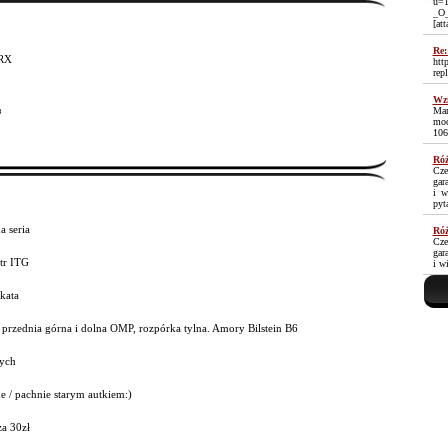
u=1
_O
[at
Re:
WRX
htt
rep
Wzm
Mam
³
moc
106
Róż
Cze
gar
i w
pyt
a seria
Róż
Cze
gar
ltr ITG
i w
 kata
 przednia górna i dolna OMP, rozpórka tylna. Amory Bilstein B6
ych
e / pachnie starym autkiem:)
za 30zł