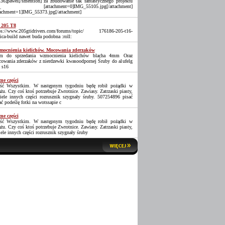
36]pawel[/smention] za zbudowanie tak fantastycznego projektu
_ [attachment=0]IMG_55105.jpg[/attachment]
tachment=1]IMG_55373.jpg[/attachment]
 205 T8
ps://www.205gtidrivers.com/forums/topic/ 176186-205-t16-
lica-build nawet buda podobna :roll:
ocnienia kielichów. Mocowania zderzaków
 do sprzedania wzmocnienia kielichów blacha 4mm Oraz
owania zderzaków z nierdzewki kwasoodpornej Śruby do alufelg
 s16
ne części
ść Wszystkim. W następnym tygodniu będę robił pożądki w
ażu. Czy coś ktoś potrzebuje Zwrotnice. Zawiasy. Zatrzaski piasty,
iele innych części rozrusznik szygnały śruby. 507254896 pisać
ać podeślę fotki na wotssapie c
ne części
ść Wszystkim. W następnym tygodniu będę robił pożądki w
ażu. Czy coś ktoś potrzebuje Zwrotnice. Zawiasy. Zatrzaski piasty,
iele innych części rozrusznik szygnały śruby