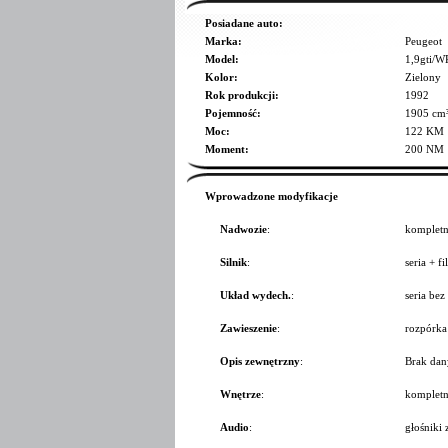
Posiadane auto:
Marka:
Peugeot
Model:
1,9gti/
Kolor:
Zielony
Rok produkcji:
1992
Pojemność:
1905 cm
Moc:
122 KM
Moment:
200 NM
Wprowadzone modyfikacje
Nadwozie
:
kompletn
Silnik
:
seria + fi
Układ wydech.
:
seria bez
Zawieszenie
:
rozpórka
Opis zewnętrzny
:
Brak dan
Wnętrze
:
kompletn
Audio
:
głośniki 