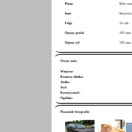
Plany
:
Było czer
Inne
:
Skrzynia
Felgi
:
14 cali
Opony przód
:
185 mm 
Opony tył
:
185 mm 
Oceny auta
Wnętrze
:
Komora silnika
:
Audio
:
Styl
:
Kreatywność
:
Ogólnie
:
Pozostałe fotografie