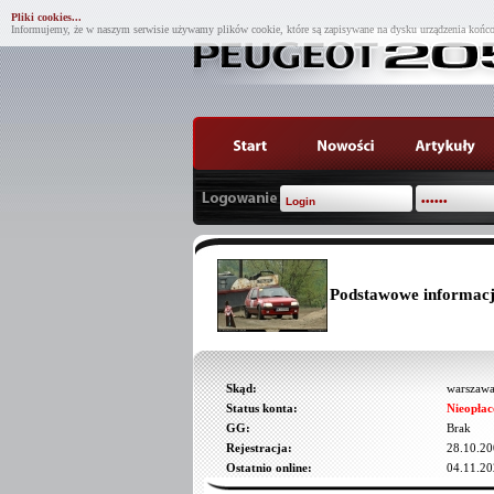
Pliki cookies...
Informujemy, że w naszym serwisie używamy plików cookie, które są zapisywane na dysku urządzenia końco
Podstawowe informacj
Skąd:
warszaw
Status konta:
Nieopłac
GG:
Brak
Rejestracja:
28.10.20
Ostatnio online:
04.11.20