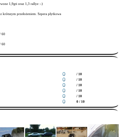
wone 1,9gti oraz 1,3 rallye :-)
 z krótszym przełożeniem. Szpera płytkowa
/ 60
/ 60
/ 10
/ 10
/ 10
/ 10
/ 10
0 / 10