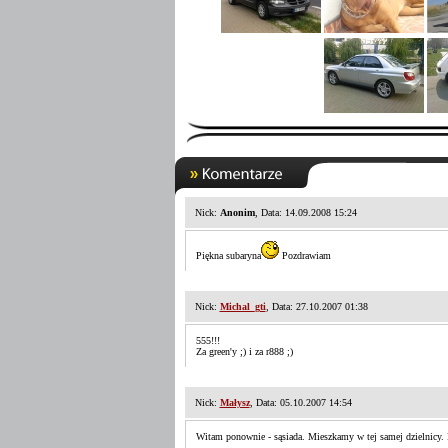
Nick:
Anonim
, Data: 14.09.2008 15:24
Piękna subaryna
Pozdrawiam
Nick:
Michal_gti
, Data: 27.10.2007 01:38
555!!!
Za green'y ;) i za r888 ;)
Nick:
Małysz
, Data: 05.10.2007 14:54
Witam ponownie - sąsiada. Mieszkamy w tej samej dzielnicy. P