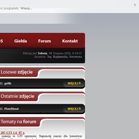
X
mi przeglądarki.
Więcej...
Dzisiaj jest
Sobota
, 08 Sierpnia 2026, 0:34:57
Imieniny:
Izy, Rajmunda, Seweryna
fil:
griffe
fil:
PiotrDiesel
 205 GTI 1.6 '87 r.
 szanuję to GTI ogromnie. Naprawdę szacun dla [smention