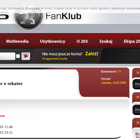
wego użytkownika. Korzystając ze strony wyrażasz zgodę na używanie cookie zgodnie z aktualnymi ustawienia
Komentarze:
73
Ostatni:
e o sekator
Anonim, 14.09.2008
Pro
Pro
a
one
05 11:46
25 23:11
Re:
Ale