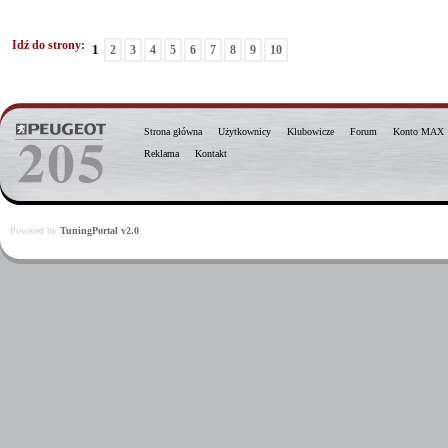
Idź do strony:
1
2
3
4
5
6
7
8
9
10
Strona główna
Użytkownicy
Klubowicze
Forum
Konto MAX
Reklama
Kontakt
Powered by
TuningPortal v2.0