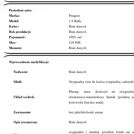
Posiadane auto:
Marka:
Peugeot
Model:
1.9 Rally
Kolor:
Brak danych
Rok produkcji:
Brak danych
Pojemność:
1905 cm³
Moc:
120 KM
Moment:
Brak danych
Wprowadzone modyfikacje
Nadwozie
:
Brak danych
Silnik
:
Oryginalny (nie do końca oryginalny, założył
Miesiąc temu skończył sie oryginaln
Układ wydech.
:
strumienica+standardowy tłumik (polskiej
końcówka (bardzo mała)
Zawieszenie
:
bez jakichkolwiek zmian
Opis zewnętrzny
:
Brak danych
oryginalne ( niestety przednie fotele nie