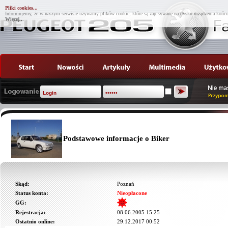
Pliki cookies...
Informujemy, że w naszym serwisie używamy plików cookie, które są zapisywane na dysku urządzenia końco
Więcej...
Podstawowe informacje o Biker
Skąd:
Poznań
Status konta:
Nieopłacone
GG:
Rejestracja:
08.06.2005 15:25
Ostatnio online:
29.12.2017 00:52