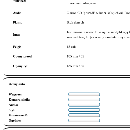
Wnętrze
:
czerwonym obszyciem.
Audio
:
Clarion CD "poszedł" w ludzi. W tej chwili 
Plany
:
Brak danych
Jeśli można nazwać to w ogóle modyfikacją 
Inne
:
zew. na biało, bo jak wiemy zasadniczo są czar
Felgi
:
15 cali
Opony przód
:
185 mm / 55
Opony tył
:
185 mm / 55
Oceny auta
Wnętrze
:
Komora silnika
:
Audio
:
Styl
:
Kreatywność
:
Ogólnie
: