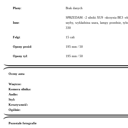
Plany
:
Brak danych
SPRZEDAM: -2 silniki XU9 -skrzynia BE3 -ele
Inne
:
szyby, wykładzina szara, lampy przednie, tyl
330
Felgi
:
15 cali
Opony przód
:
195 mm / 50
Opony tył
:
195 mm / 50
Oceny auta
Wnętrze
:
Komora silnika
:
Audio
:
Styl
:
Kreatywność
:
Ogólnie
:
Pozostałe fotografie