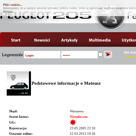
Pliki cookies...
Informujemy, że w naszym serwisie używamy plików cookie, które są zapisywane na dysku urządzenia końco
Więcej...
Podstawowe informacje o Mateusz
Skąd:
Warszawa
Status konta:
Nieopłacone
GG:
Rejestracja:
23.05.2005 22:10
Ostatnio online:
22.03.2012 19:26