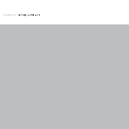
Powered by
TuningPortal v2.0