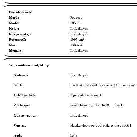
Posiadane auto:
Marka:
Peugeot
Model:
205 GTI
Kolor:
Brak danych
Rok produkcji:
Brak danych
Pojemność:
1997 cm³
Moc:
138 KM
Moment:
Brak danych
Wprowadzone modyfikacje
Nadwozie
:
Brak danych
Silnik
:
EW10J4 z całą elektryką od 206GTi skrzynia 
Układ wydech.
:
2 przelotowe tłumiczki
Zawieszenie
:
przednie amorki Bilstein B6 , tył seria
Opis zewnętrzny
:
Brak danych
Wnętrze
:
klataka, deska od 206, elektronika 206GTi
Audio
:
hehe