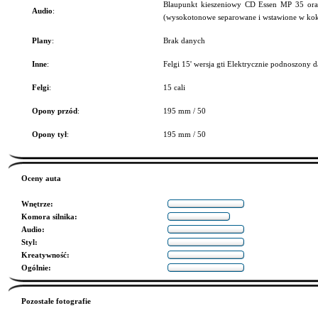
Blaupunkt kieszeniowy CD Essen MP 35 oraz 
Audio
:
(wysokotonowe separowane i wstawione w kok
Plany
:
Brak danych
Inne
:
Felgi 15' wersja gti Elektrycznie podnoszony d
Felgi
:
15 cali
Opony przód
:
195 mm / 50
Opony tył
:
195 mm / 50
Oceny auta
Wnętrze
:
Komora silnika
:
Audio
:
Styl
:
Kreatywność
:
Ogólnie
:
Pozostałe fotografie