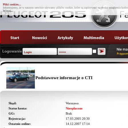
Pliki cookies...
Informujemy, że w naszym serwisie używamy plików cookie, które są zapisywane na dysku urządzenia końco
Więcej...
Podstawowe informacje o CTI
Skąd:
Warszawa
Status konta:
Nieopłacone
GG:
Brak
Rejestracja:
17.03.2005 20:30
Ostatnio online:
14.12.2007 17:14