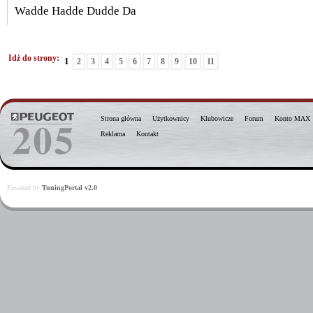
Wadde Hadde Dudde Da
Idź do strony:
1
2
3
4
5
6
7
8
9
10
11
Strona główna
Użytkownicy
Klubowicze
Forum
Konto MAX
Reklama
Kontakt
Powered by
TuningPortal v2.0