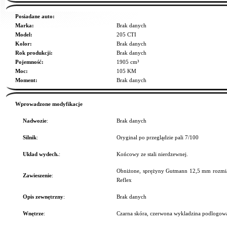
Posiadane auto:
Marka:
Brak danych
Model:
205 CTI
Kolor:
Brak danych
Rok produkcji:
Brak danych
Pojemność:
1905 cm³
Moc:
105 KM
Moment:
Brak danych
Wprowadzone modyfikacje
Nadwozie
:
Brak danych
Silnik
:
Oryginal po przeglądzie pali 7/100
Układ wydech.
:
Końcowy ze stali nierdzewnej.
Obniżone, sprężyny Gutmann 12,5 mm rozmia
Zawieszenie
:
Reflex
Opis zewnętrzny
:
Brak danych
Wnętrze
:
Czarna skóra, czerwona wykladzina podlogow