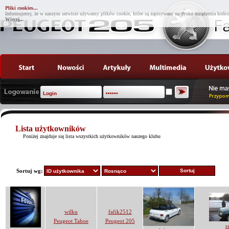
Pliki cookies...
Informujemy, że w naszym serwisie używamy plików cookie, które są zapisywane na dysku urządzenia końco
Więcej...
Lista użytkowników
Poniżej znajduje się lista wszystkich użytkowników naszego klubu
Sortuj wg:
wilku
fafik2512
Peugeot Tahoe
Peugeot 205
r