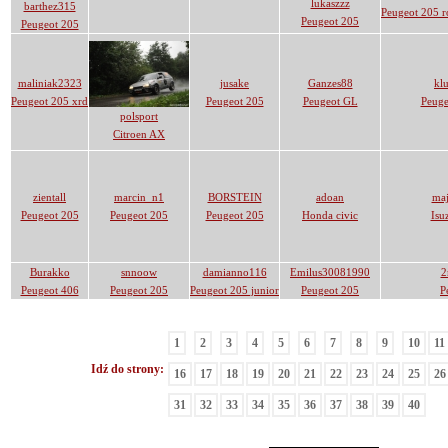
lukaszzz
barthez315
Peugeot 205 r
Peugeot 205
Peugeot 205
maliniak2323
jusake
Ganzes88
kl
Peugeot 205 xrd
Peugeot 205
Peugeot GL
Peuge
polsport
Citroen AX
zientall
marcin_n1
BORSTEIN
adoan
maj
Peugeot 205
Peugeot 205
Peugeot 205
Honda civic
Isu
Burakko
snnoow
damianno116
Emilus30081990
2
Peugeot 406
Peugeot 205
Peugeot 205 junior
Peugeot 205
P
1
2
3
4
5
6
7
8
9
10
11
Idź do strony:
16
17
18
19
20
21
22
23
24
25
26
31
32
33
34
35
36
37
38
39
40