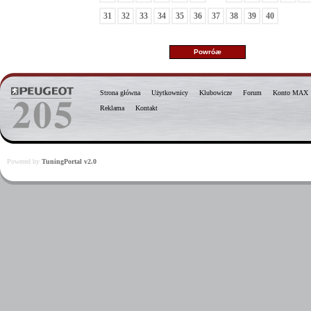
31
32
33
34
35
36
37
38
39
40
Strona główna
Użytkownicy
Klubowicze
Forum
Konto MAX
Reklama
Kontakt
Powered by
TuningPortal v2.0