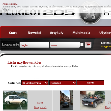
Pliki cookies...
Informujemy, że w naszym serwisie używamy plików cookie, które są zapisywane na dysku urządzenia końco
Więcej...
Lista użytkowników
Poniżej znajduje się lista wszystkich użytkowników naszego klubu
Sortuj wg:
raich
T
Peugeot a3
Peug