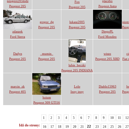
peugeot205lodz
placebo
Fox
Peugeot 205
Peugeot Astra
Peugeot 205
gregor_dg
lukasz2005
piot
Peugeot 205
Peugeot 205
Peug
zdaszek
DiegoPL
Ford Sierra
Ford Mondeo
Dadyn
_mumin_
wiszo
c
Peugeot 205
Peugeot 205
Peugeot 205 XRD
Fiat 
lubie_beczki
Peugeot 205 INDIANA
marcin_zk
Lolo
Diablo15963
b
Peugeot 405
Inny inny
Peugeot 205
Peug
bzium
Peugeot 309 GTI16
1
2
3
4
5
6
7
8
9
10
11
12
Idź do strony:
22
16
17
18
19
20
21
23
24
25
26
27