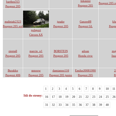
lukaszzz
barthez315
Peugeot 205 r
Peugeot 205
Peugeot 205
maliniak2323
jusake
Ganzes88
kl
Peugeot 205 xrd
Peugeot 205
Peugeot GL
Peuge
polsport
Citroen AX
zientall
marcin_n1
BORSTEIN
adoan
maj
Peugeot 205
Peugeot 205
Peugeot 205
Honda civic
Isu
Burakko
snnoow
damianno116
Emilus30081990
2
Peugeot 406
Peugeot 205
Peugeot 205 junior
Peugeot 205
P
1
2
3
4
5
6
7
8
9
10
11
Idź do strony:
16
17
18
19
20
21
22
23
24
25
26
31
32
33
34
35
36
37
38
39
40