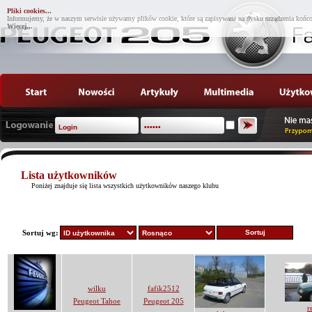
Pliki cookies...
Informujemy, że w naszym serwisie używamy plików cookie, które są zapisywane na dysku urządzenia końco
Więcej...
Lista użytkowników
Poniżej znajduje się lista wszystkich użytkowników naszego klubu
Sortuj wg:
wilku
fafik2512
Peugeot Tahoe
Peugeot 205
r